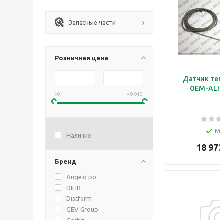
Запасные части
Розничная цена
Датчик те
OEM-ALI
401
49 010
М
Наличие
18 97
Бренд
Angelo po
DIHR
Distform
GEV Group
Garbin