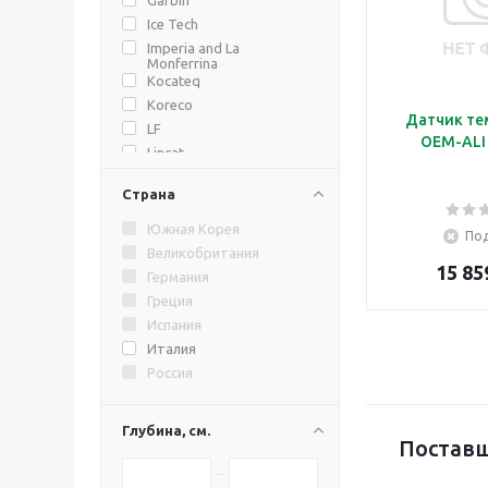
Ice Tech
Imperia and La
Monferrina
Kocateq
Koreco
Датчик те
LF
OEM-ALI
Lincat
Mirror
Страна
Nemox
North
Южная Корея
Под
OEM-ALI
Великобритания
15 85
Pavoni
Германия
Professional Spares
Греция
Rational AG
Испания
Unox
Италия
XTS
Россия
Zanolli
Техно ТТ
Глубина, см.
Поставщ