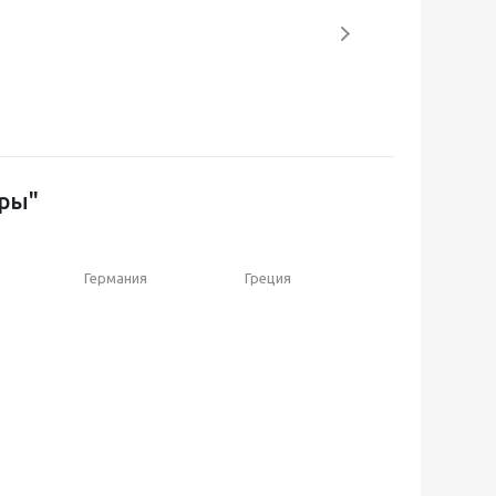
уры"
Германия
Греция
Россия