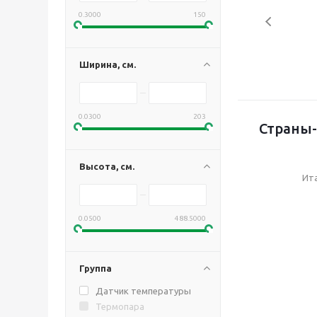
0.3000
150
Ширина, см.
0.0300
203
Страны-
Высота, см.
Ит
0.0500
488.5000
Группа
Датчик температуры
Термопара