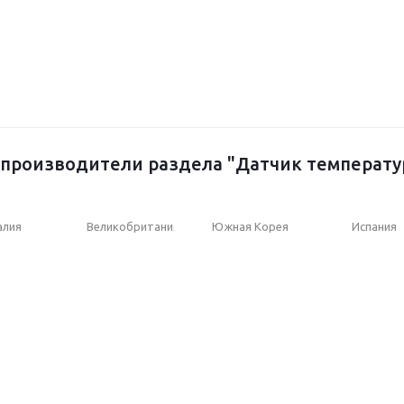
производители раздела "Датчик температ
алия
Великобритания
Южная Корея
Испания