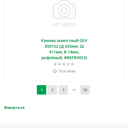
Камень шамотный GEV
850132 (Д 655мм, Ш
411мм, В 14мм,
рифлёный, #REFR0023)
Под заказ
1
2
3
38
Вернуться