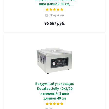
шва длиной 50 см,
размер камеры
52х52х13 см
Под заказ
96 667 руб.
Вакуумный упаковщик
Kocateq Jolly 40x2/20
камерный, 2 шва
длиной 40 см