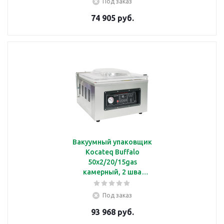
Под заказ
74 905 руб.
Вакуумный упаковщик
Kocateq Buffalo
50x2/20/15gas
камерный, 2 шва
длиной 50 см с
системой подачи
Под заказ
инертного газа
93 968 руб.