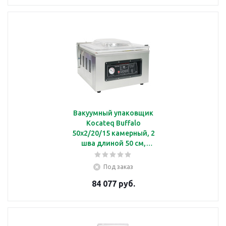
Вакуумный упаковщик
Kocateq Buffalo
50x2/20/15 камерный, 2
шва длиной 50 см,
размер камеры
52х52х6,5 см
Под заказ
84 077 руб.