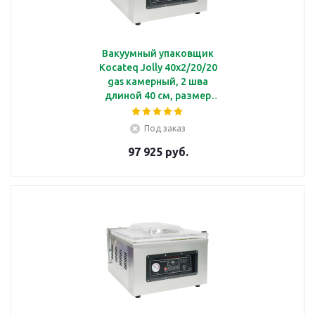
Вакуумный упаковщик
Kocateq Jolly 40x2/20/20
gas камерный, 2 шва
длиной 40 см, размер
камеры 42х38х13 см, с
системой подачи
Под заказ
инертного газа
97 925 руб.