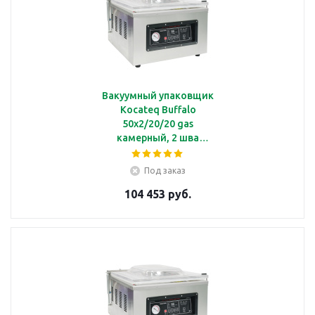
Вакуумный упаковщик
Kocateq Buffalo
50x2/20/20 gas
камерный, 2 шва
длиной 50 см, размер
камеры 52х52х13 см, с
Под заказ
системой подачи
104 453 руб.
инертного газа