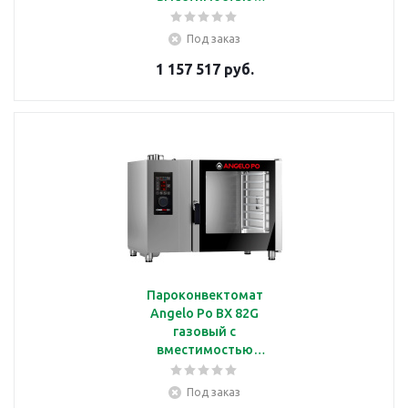
10*GN1/1
Под заказ
1 157 517 руб.
Пароконвектомат
Angelo Po BX 82G
газовый с
вместимостью
16*GN1/1
Под заказ