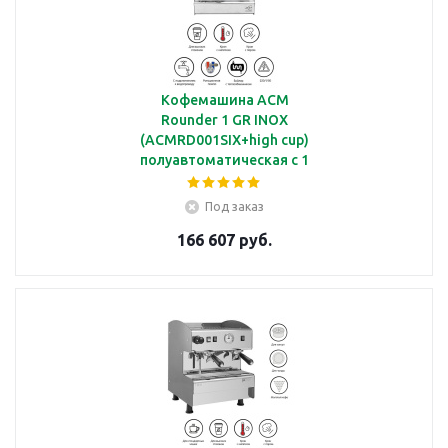
Кофемашина ACM
Rounder 1 GR INOX
(ACMRD001SIX+high cup)
полуавтоматическая с 1
группой под высокие
чашки
Под заказ
166 607 руб.