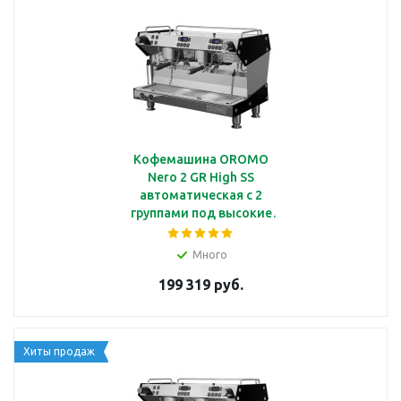
Кофемашина OROMO
Nero 2 GR High SS
автоматическая с 2
группами под высокие
чашки,
мультибойлерная, PID
Много
регулятор, стальной
199 319 руб.
корпус из зеркальной
стали
Хиты продаж