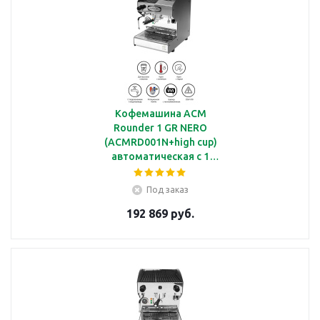
Кофемашина ACM
Rounder 1 GR NERO
(ACMRD001N+high cup)
автоматическая с 1
группой под высокие
чашки
Под заказ
192 869 руб.