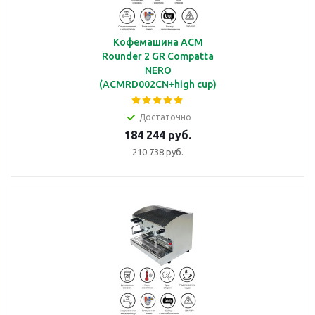
Кофемашина ACM
Rounder 2 GR Compatta
NERO
(ACMRD002CN+high cup)
автоматическая с 2
группами под высокие
Достаточно
чашки
184 244 руб.
210 738 руб.