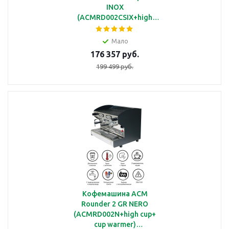
INOX
(ACMRD002CSIX+high
cup)
полуавтоматическая с 2
Мало
группами под высокие
176 357 руб.
чашки
199 499 руб.
Кофемашина ACM
Rounder 2 GR NERO
(ACMRD002N+high cup+
cup warmer)