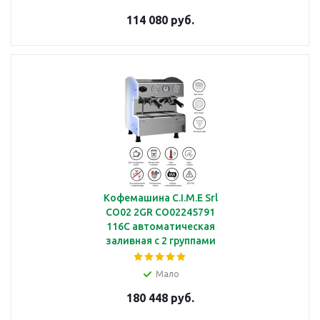
114 080 руб.
Кофемашина C.I.M.E Srl
CO02 2GR CO02245791
116C автоматическая
заливная с 2 группами
Мало
180 448 руб.