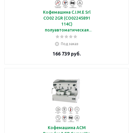
Кофемашина C.I.M.E Srl
CO02 2GR (CO02245891
114C)
полуавтоматическая
заливная с 2 группами
Под заказ
166 739 руб.
Кофемашина ACM