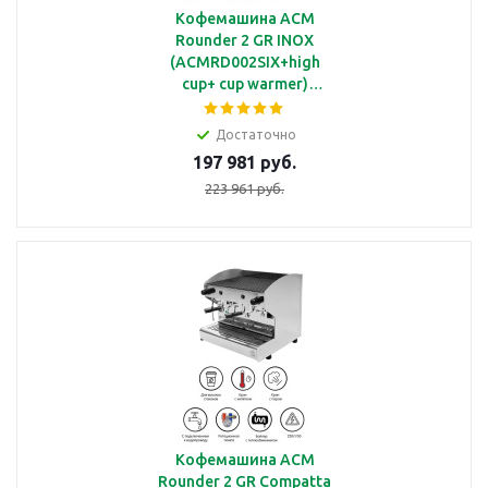
Кофемашина ACM
Rounder 2 GR INOX
(ACMRD002SIX+high
cup+ cup warmer)
полуавтоматическая с 2
группами под высокие
Достаточно
чашки с
197 981 руб.
подогревателем чашек
223 961 руб.
Кофемашина ACM
Rounder 2 GR Compatta