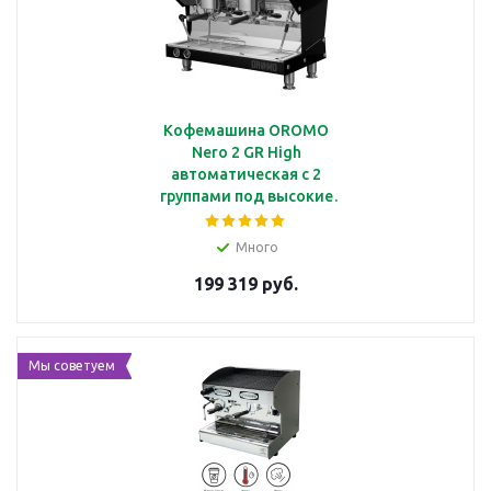
Кофемашина OROMO
Nero 2 GR High
автоматическая с 2
группами под высокие
чашки,
мультибойлерная, PID
Много
регулятор, черный
199 319 руб.
матовый стальной
корпус
Мы советуем