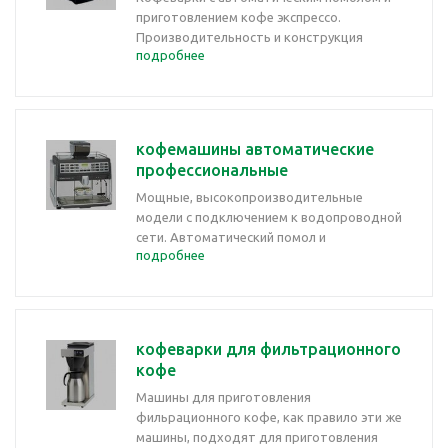
приготовлением кофе экспрессо.
Производительность и конструкция
подробнее
рассчитаны на не интенсивную
эксплуатацию.
кофемашины автоматические
профессиональные
Мощные, высокопроизводительные
модели с подключением к водопроводной
сети. Автоматический помол и
подробнее
приготовление кофе, развитые
возможности программирования и
учетные функции реализованные в
электронных контроллерах.
кофеварки для фильтрационного
кофе
Машины для приготовления
фильрационного кофе, как правило эти же
машины, подходят для приготовления