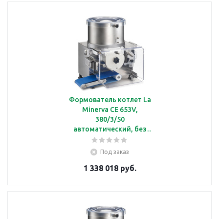
Формователь котлет La
Minerva СЕ 653V,
380/3/50
автоматический, без
барабана, с
производительностью
Под заказ
до 4200 шт/ч, вариатор,
1 338 018 руб.
380/3/50