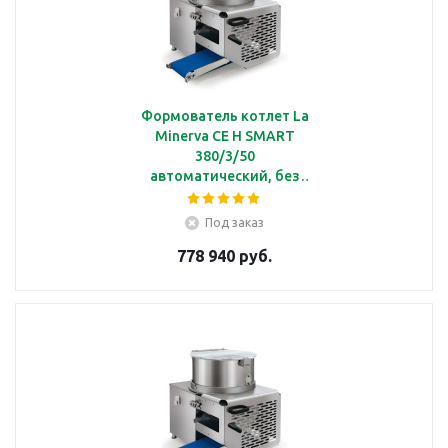
Формователь котлет La
Minerva CE H SMART
380/3/50
автоматический, без
барабана, с
производительностью
Под заказ
1000 шт/ч, 380/3/50
778 940 руб.