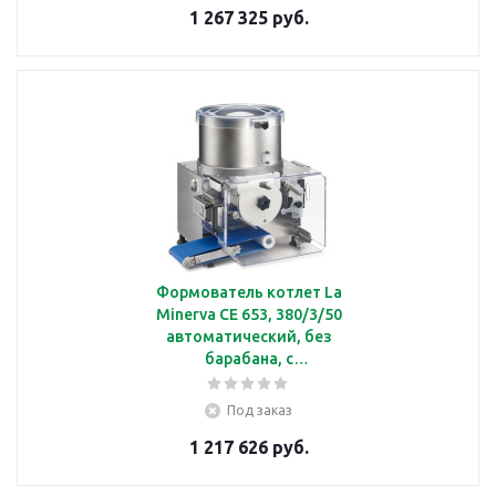
1 267 325 руб.
очисткой струны,
220/1/50
Формователь котлет La
Minerva СЕ 653, 380/3/50
автоматический, без
барабана, с
производительностью
2200 шт/ч, с
Под заказ
пневматической
1 217 626 руб.
очисткой струны,
380/3/50