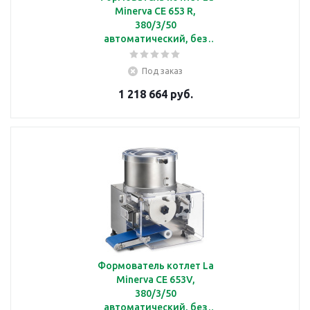
Minerva CE 653 R,
380/3/50
автоматический, без
барабана, с
производительностью
Под заказ
2100 шт/ч, с
1 218 664 руб.
охлаждением, 380/3/50
Формователь котлет La
Minerva СЕ 653V,
380/3/50
автоматический, без