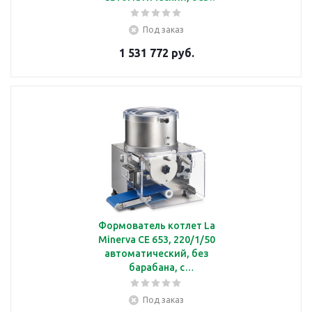
барабана, с
производительностью
Под заказ
до 4200 шт/ч, вариатор,
1 531 772 руб.
с пневматической
очисткой струны,
380/3/50
Формователь котлет La
Minerva СЕ 653, 220/1/50
автоматический, без
барабана, с
производительностью
2200 шт/ч, с
Под заказ
пневматической