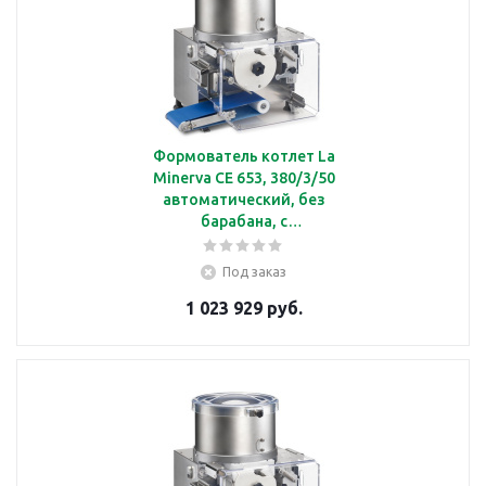
Формователь котлет La
Minerva СЕ 653, 380/3/50
автоматический, без
барабана, с
производительностью
2200 шт/ч, 380/3/50
Под заказ
1 023 929 руб.