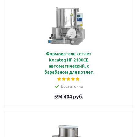
Формователь котлет
Kocateq HF 2100CE
автоматический, с
барабаном для котлет
Ø 100 мм, с
производительностью
Достаточно
2100 шт/ч, с
594 404 руб.
пневматической
очисткой струны,
380/3/50