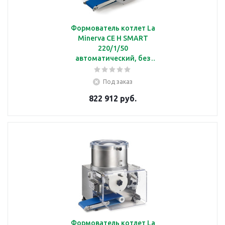
Формователь котлет La
Minerva CE H SMART
220/1/50
автоматический, без
барабана, с
производительностью
Под заказ
1000 шт/ч, 220/1/50
822 912 руб.
Формователь котлет La