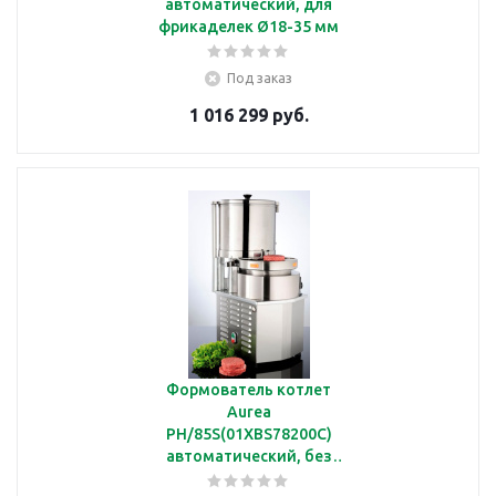
автоматический, для
фрикаделек Ø18-35 мм
Под заказ
1 016 299 руб.
Формователь котлет
Aurea
PH/85S(01XBS78200C)
автоматический, без
барабана