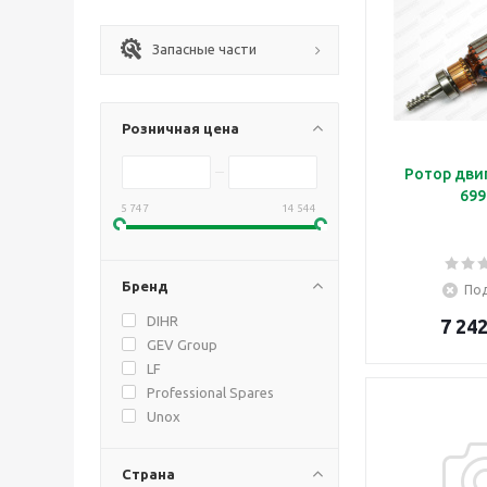
Запасные части
Розничная цена
Ротор дви
699
5 747
14 544
Бренд
Под
DIHR
7 242
GEV Group
LF
Professional Spares
Unox
Страна