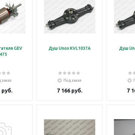
гателя GEV
Душ Unox KVL1037A
Душ Un
475
 заказ
Под заказ
 руб.
7 166 руб.
7 1