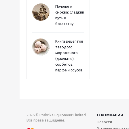
Печенег и
смоква: сладкий
путь к
богатству
Книга рецептов
твердого
мороженого
(джелато),
сорбетов,
парфе и соусов.
2026 © Praktika Equipment Limited.
О КОМПАНИИ
Все права защищены.
Новости
Готовые проекты