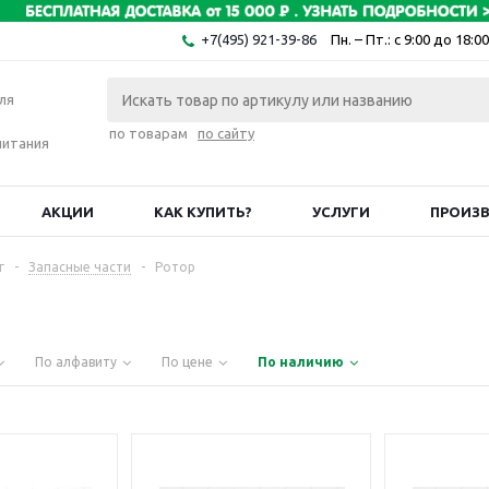
+7(495) 921-39-86
Пн. – Пт.: с 9:00 до 18:00
ля
по товарам
по сайту
питания
АКЦИИ
КАК КУПИТЬ?
УСЛУГИ
ПРОИЗ
г
-
Запасные части
-
Ротор
По алфавиту
По цене
По наличию