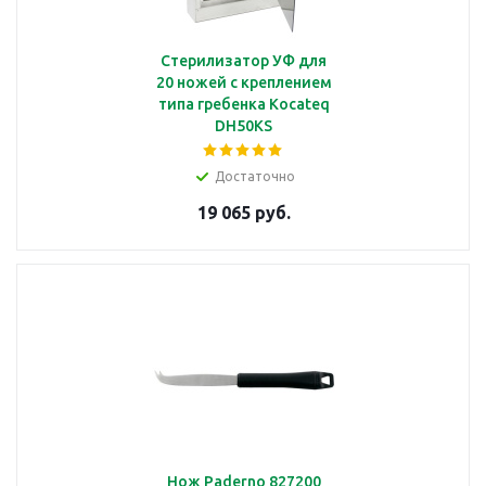
Стерилизатор УФ для
20 ножей с креплением
типа гребенка Kocateq
DH50KS
Достаточно
19 065 руб.
Нож Paderno 827200