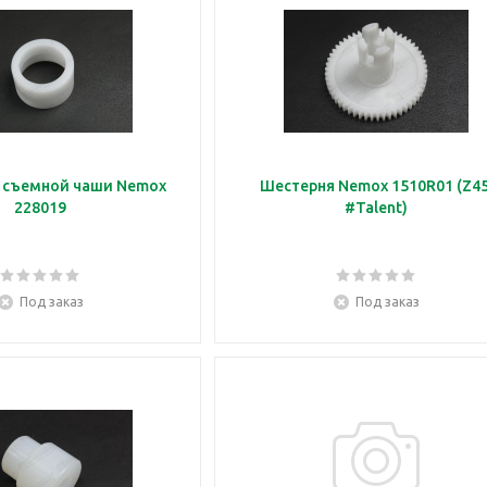
я съемной чаши Nemox
Шестерня Nemox 1510R01 (Z45
228019
#Talent)
Под заказ
Под заказ