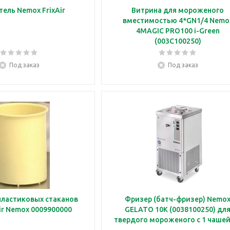
Взбиватель Nemox FrixAir
Витрина для мороженого
вместимостью 4*GN1/4 Nemo
4MAGIC PRO100 i-Green
(003C100250)
Под заказ
Под заказ
пластиковых стаканов
Фризер (батч-фризер) Nemo
для FrixAir Nemox 0009900000
GELATO 10K (0038100250) дл
твердого мороженого с 1 чашей