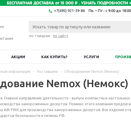
+7(495) 921-39-86
Пн. – Пт.: с 9:00 до 18:00
ля
по товарам
по сайту
питания
АКЦИИ
КАК КУПИТЬ?
УСЛУГИ
ПРОИЗ
чная информация
-
Поставщики
-
Оборудование Nemox (Немокс)
дование Nemox (Немокс)
лия. Главное направление деятельности - выпуск компактных настольных
оизводства замороженных десертов. Помимо этого компания предлага
у AIR-FRIX для производства замороженных десертов. Все изделия о
дартов безопасности и гигиены РФ.