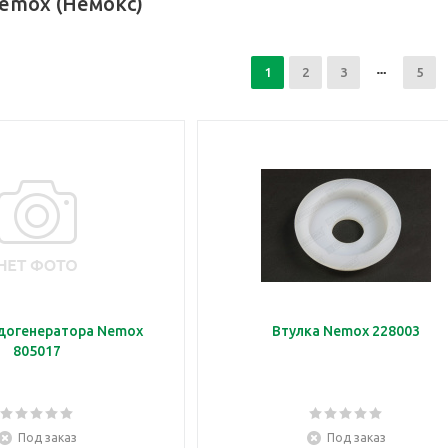
emox (Немокс)
1
2
3
5
догенератора Nemox
Втулка Nemox 228003
805017
Под заказ
Под заказ