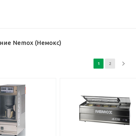
ние Nemox (Немокс)
1
2