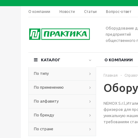
О компании
Новости
Статьи
Вопрос-ответ
Оборудование д
предприятий
общественного 
КАТАЛОГ
О КОМПАНИИ
По типу
Главная
-
Справо
Обору
По применению
По алфавиту
NEMOX S.r.l.,Ита
фризеров для пр
По бренду
уникальную машин
требованиям стан
По стране