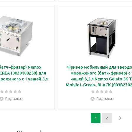
батч-фризер) Nemox
Фризер мобильный для тверд
CREA (0038180250) для
мороженого (батч-фризер) с 
роженого с 1 чашей 5 л
чашей 3,2 л Nemox Gelato 5K T-
Mobile i-Green- BLACK (003B270
Под заказ
Под заказ
1
2