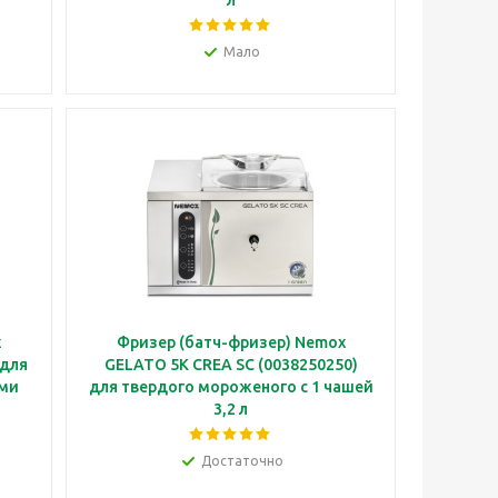
Мало
x
Фризер (батч-фризер) Nemox
 для
GELATO 5K CREA SC (0038250250)
ами
для твердого мороженого с 1 чашей
3,2 л
Достаточно