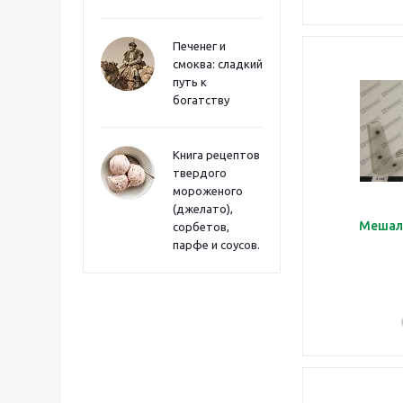
Печенег и
смоква: сладкий
путь к
богатству
Книга рецептов
твердого
мороженого
(джелато),
Мешал
сорбетов,
парфе и соусов.