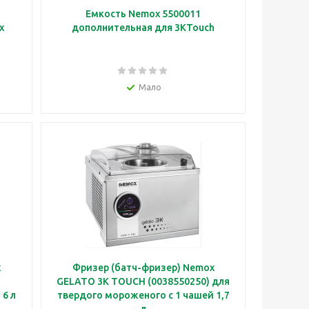
Емкость Nemox 5500011
x
дополнительная для 3KTouch
Мало
x
Фризер (батч-фризер) Nemox
я
GELATO 3K TOUCH (0038550250) для
 6 л
твердого мороженого с 1 чашей 1,7
л