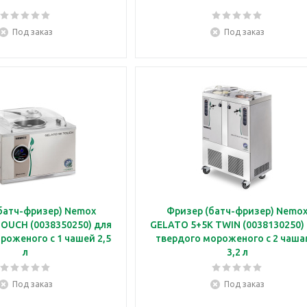
Под заказ
Под заказ
батч-фризер) Nemox
Фризер (батч-фризер) Nemo
OUCH (0038350250) для
GELATO 5+5K TWIN (0038130250)
роженого с 1 чашей 2,5
твердого мороженого с 2 чаш
л
3,2 л
Под заказ
Под заказ