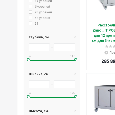
14 уровней
6 уровней
28 уровней
32 уровня
21
Расстоеч
Zanolli T PO
для 12 прот
Глубина, см.
см для 3-ка
T Po
Под
63
147
285 89
Ширина, см.
60
166
Высота, см.