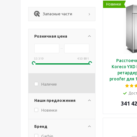
Новинки
Запасные части
Розничная цена
53 319
450 891
Расстоеч
Koreco YXD 
ретардер
proofer для 
Наличие
60*40 см,
пан
Дос
Наши предложения
341 42
Новинки
Бренд
Garbin