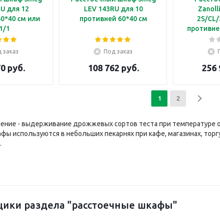
U для 12
LEV 143RU для 10
Zanoll
0*40 см или
противней 60*40 см
2S/CL/
1/1
противне
исполь
мод
 заказ
Под заказ
статичес
0 руб.
108 762 руб.
256 
PO
1
2
чение - выдерживание дрожжевых сортов теста при температуре 
фы используются в небольших пекарнях при кафе, магазинах, тор
.
ики раздела "расстоечные шкафы"