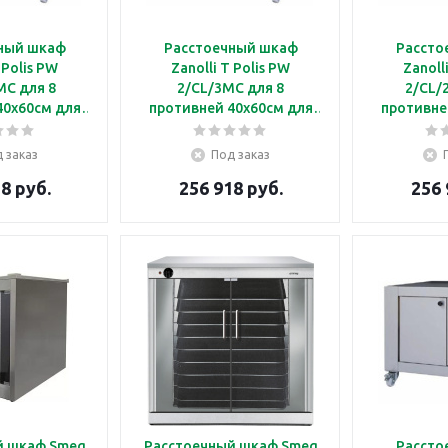
ный шкаф
Расстоечный шкаф
Рассто
 Polis PW
Zanolli T Polis PW
Zanoll
MC для 8
2/CL/3MC для 8
2/CL/
40х60см для
противней 40х60см для
противне
вания с 3
использования с 3
исполь
ьными
модульными
мод
 заказ
Под заказ
ми печами T
статическими печами T
статичес
8 руб.
256 918 руб.
256 
S 2S
POLIS 2
P
й шкаф Smeg
Расстоечный шкаф Smeg
Рассто