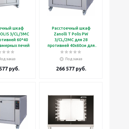
ечный шкаф
Расстоечный шкаф
 POLIS 3/CL/3MC
Zanolli T Polis PW
отивней 60*40
3/CL/2MC для 28
камерных печей
противней 40х60см для
Polis 3
использования с 2
модульными
Под заказ
Под заказ
статическими печами T
577 руб.
266 577 руб.
POLIS 3