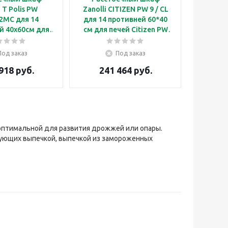
i T Polis PW
Zanolli CITIZEN PW 9 / CL
2MC для 14
для 14 противней 60*40
й 40х60см для
см для печей Citizen PW
зования с 2
6+6/MC
ульными
Под заказ
Под заказ
кими печами T
918 руб.
241 464 руб.
LIS 2S
оптимальной для развития дрожжей или опары.
гующих выпечкой, выпечкой из замороженных