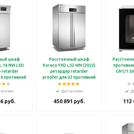
ный шкаф
Расстоечный шкаф
Расстоечн
L 16 NW LED
Koreco YXD L32 WN (2022)
противней
 retarder
ретардер retarder
GN1/1 S
16 противней
proofer для 32 противней
 сенсорная
60*40 см
ель
таточно
Достаточно
Д
6 руб.
450 891 руб.
112 