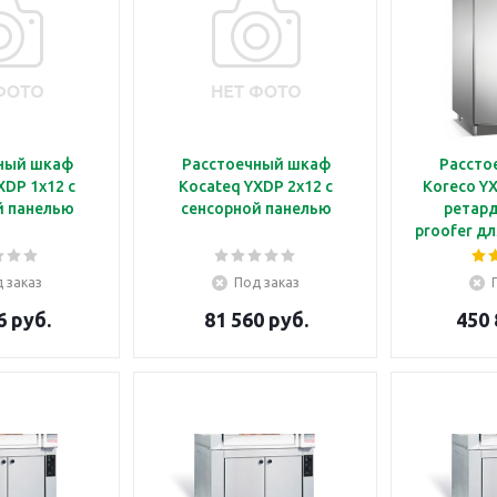
ный шкаф
Расстоечный шкаф
Рассто
XDP 1x12 с
Kocateq YXDP 2x12 с
Koreco YX
й панелью
сенсорной панелью
ретард
proofer дл
60*40 с
п
 заказ
Под заказ
6 руб.
81 560 руб.
450 