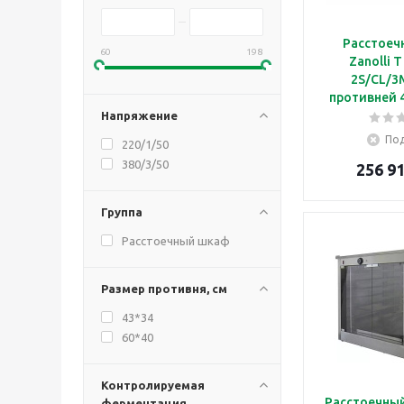
Расстоеч
60
198
Zanolli T
2S/CL/3
противней 
использо
Напряжение
модул
Под
220/1/50
статически
380/3/50
256 91
POLI
Группа
Расстоечный шкаф
Размер противня, см
43*34
60*40
Контролируемая
Расстоечны
ферментация