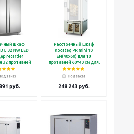
ечный шкаф
Расстоечный шкаф
D L 32 NW LED
Kocateq PR mini 10
ер retarder
EN(40x60) для 10
я 32 противней
противней 60*40 см для
м, сенсорная
печи FR mini 10EN
анель
Под заказ
Под заказ
891 руб.
248 243 руб.