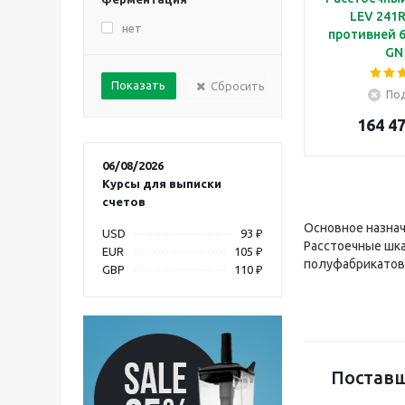
LEV 241R
нет
противней 6
GN
Сбросить
Под
164 47
06/08/2026
Курсы для выписки
счетов
Основное назна
USD
93 ₽
Расстоечные шка
EUR
105 ₽
полуфабрикатов
GBP
110 ₽
Поставщ