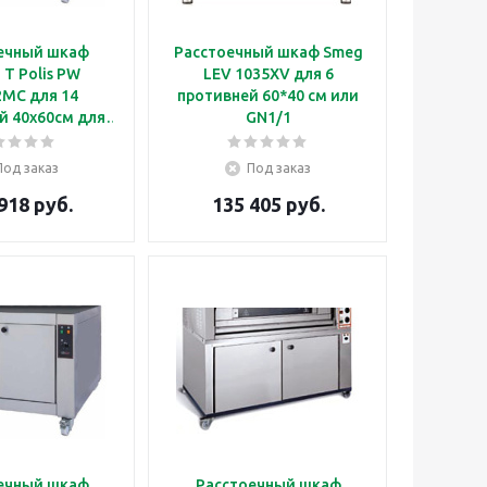
ечный шкаф
Расстоечный шкаф Smeg
i T Polis PW
LEV 1035XV для 6
2MC для 14
противней 60*40 см или
й 40х60см для
GN1/1
зования с 2
ульными
Под заказ
Под заказ
кими печами T
918 руб.
135 405 руб.
OLIS 2
ечный шкаф
Расстоечный шкаф