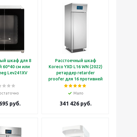
ый шкаф для 8
Расстоечный шкаф
 60*40 см или
Koreco YXD L16 WN (2022)
meg Lev241XV
ретардер retarder
proofer для 16 противней
60*40 см
остаточно
Мало
695 руб.
341 426 руб.