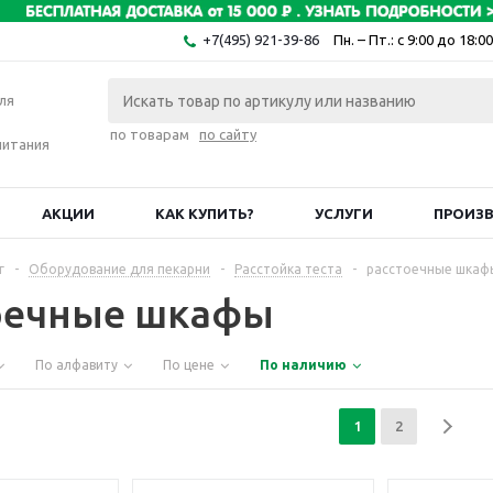
+7(495) 921-39-86
Пн. – Пт.: с 9:00 до 18:00
ля
по товарам
по сайту
питания
АКЦИИ
КАК КУПИТЬ?
УСЛУГИ
ПРОИЗ
г
-
Оборудование для пекарни
-
Расстойка теста
-
расстоечные шкаф
оечные шкафы
По алфавиту
По цене
По наличию
1
2