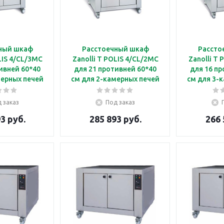
ный шкаф
Расстоечный шкаф
Рассто
LIS 4/CL/3MC
Zanolli T POLIS 4/CL/2MC
Zanolli T
ивней 60*40
для 21 противней 60*40
для 16 пр
мерных печей
см для 2-камерных печей
см для 3-
lis 4
T Polis 4
T 
 заказ
Под заказ
3 руб.
285 893 руб.
266 