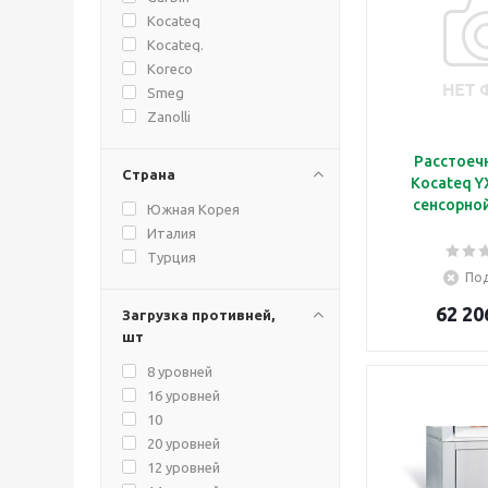
Kocateq
Kocateq.
Koreco
Smeg
Zanolli
Расстоеч
Страна
Kocateq Y
сенсорно
Южная Корея
Италия
Турция
Под
62 20
Загрузка противней,
шт
8 уровней
16 уровней
10
20 уровней
12 уровней