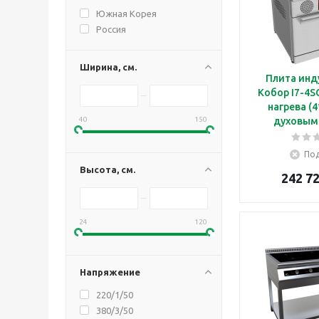
Южная Корея
Россия
Ширина, см.
Плита инд
Кобор I7-4S
нагрева (4
40
150
духовым
Под
Высота, см.
242 72
24
120
Напряжение
220/1/50
380/3/50