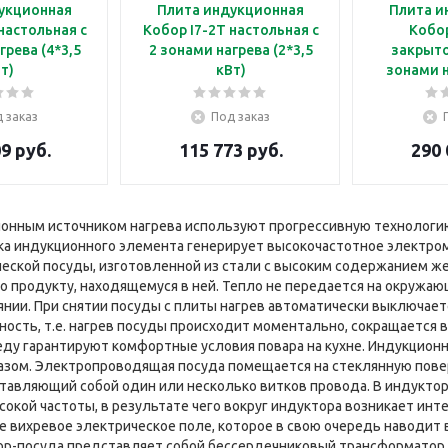
укционная
Плита индукционная
Плита и
настольная с
Кобор I7-2T настольная с
Кобор
грева (4*3,5
2 зонами нагрева (2*3,5
закрыто
т)
кВт)
зонами н
 заказ
Под заказ
9 руб.
115 773 руб.
290 
ионным источником нагрева используют прогрессивную технологи
а индукционного элемента генерирует высокочастотное электро
еской посуды, изготовленной из стали с высоким содержанием же
 продукту, находящемуся в ней. Тепло не передается на окружаю
нии. При снятии посуды с плиты нагрев автоматически выключает
ность, т.е. нагрев посуды происходит моментально, сокращается 
у гарантируют комфортные условия повара на кухне. Индукционн
зом. Электропроводящая посуда помещается на стеклянную повер
тавляющий собой один или несколько витков провода. В индукто
окой частоты, в результате чего вокруг индуктора возникает ин
е вихревое электрическое поле, которое в свою очередь наводит 
р-посуда представляет собой бессердечниковый трансформатор, 