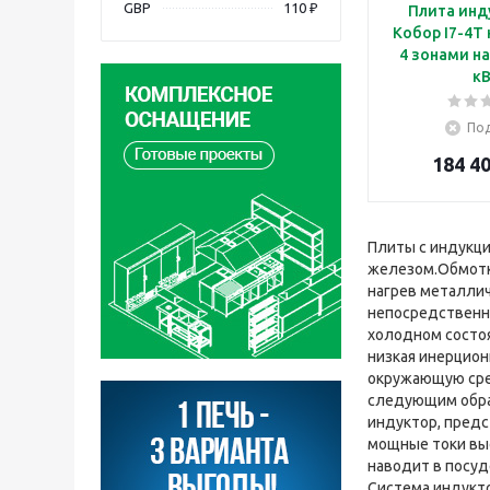
GBP
110 ₽
Плита инд
Кобор I7-4T 
4 зонами на
кВ
Под
184 40
Плиты с индукц
железом.Обмотк
нагрев металлич
непосредственно
холодном состоя
низкая инерцион
окружающую сред
следующим обра
индуктор, предс
мощные токи выс
наводит в посуд
Система индукто