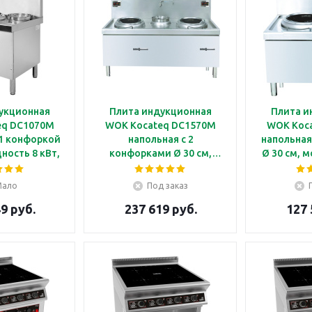
укционная
Плита индукционная
Плита и
70M
WOK Kocateq DC1570M
WOK Kocateq D
 1 конфоркой
напольная с 2
напольная
ность 8 кВт,
конфорками Ø 30 см,
Ø 30 см, м
я 700
мощность 8+8 кВт, линия
ли
700
Мало
Под заказ
9 руб.
237 619 руб.
127 