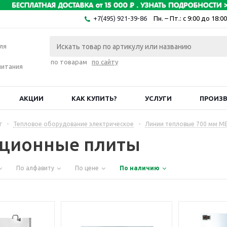
+7(495) 921-39-86
Пн. – Пт.: с 9:00 до 18:00
ля
по товарам
по сайту
питания
АКЦИИ
КАК КУПИТЬ?
УСЛУГИ
ПРОИЗ
г
-
Тепловое оборудование электрическое
-
Линии тепловые 700 мм M
ционные плиты
По алфавиту
По цене
По наличию