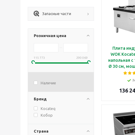
Запасные части
Розничная цена
Плита инд
WOK Kocateq DC10
115 773
290 069
напольная с
Ø 30 см, мощ
лини
Наличие
136 24
Бренд
Kocateq
Кобор
Страна