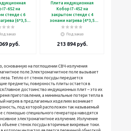
ндукционная
Плита индукционная
 I7-6S2 на
Кобор I7-4S2 на
м стенде с 6
закрытом стенде с 4
агрева (6*3,5
зонами нагрева (4*3,5
кВт)
кВт)
Под заказ
Под заказ
069 руб.
213 894 руб.
ю, основанную на поглощении СВЧ-излучения
магнитное поле.Электромагнитное поле вызывает
леза. Тепло от стенок посуды передается
щие предметы, поверхность плиты остается в
ся.Главное достоинство индукционных плит – это их
время приготовления, а минимальные потери тепла в
ый нагрев в предлагаемых изделиях возникает
хность, под которой расположен так называемый
ре с помощью специального генератора наводятся
тенсивное электромагнитное излучение. Излучение
в объеме стенок посуды вторичные вихревые токи.
в котором индуктор является первичной обмоткой.