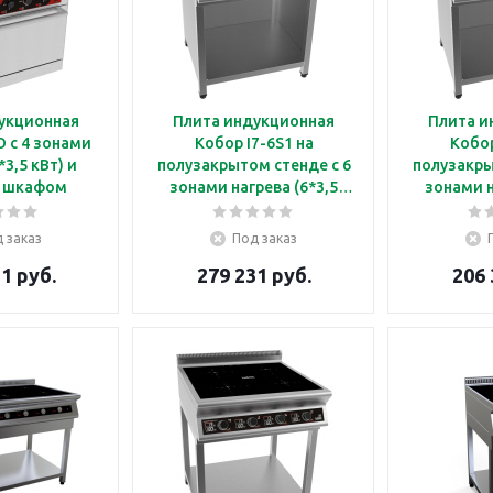
укционная
Плита индукционная
Плита и
O с 4 зонами
Кобор I7-6S1 на
Кобор
*3,5 кВт) и
полузакрытом стенде с 6
полузакры
 шкафом
зонами нагрева (6*3,5
зонами н
кВт)
 заказ
Под заказ
1 руб.
279 231 руб.
206 