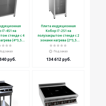
ндукционная
Плита индукционная
 I7-4S1 на
Кобор I7-2S1 на
том стенде с 4
полузакрытом стенде с 2
агрева (4*3,5
зонами нагрева (2*3,5
кВт)
кВт)
Под заказ
Под заказ
340 руб.
134 612 руб.