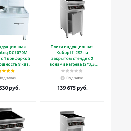
ндукционная
Плита индукционная
C7070M
Кобор I7-2S2 на
 с 1 конфоркой
закрытом стенде с 2
ощность 8 кВт,
зонами нагрева (2*3,5
ния 700
кВт)
Под заказ
Под заказ
530 руб.
139 675 руб.