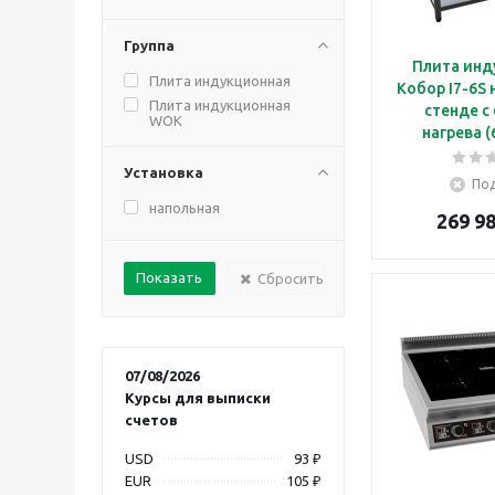
Группа
Плита инд
Плита индукционная
Кобор I7-6S
Плита индукционная
стенде с
WOK
нагрева (
Установка
Под
напольная
269 98
Сбросить
07/08/2026
Курсы для выписки
счетов
USD
93 ₽
EUR
105 ₽