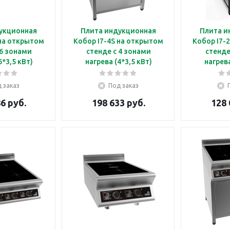
укционная
Плита индукционная
Плита и
 на открытом
Кобор I7-4S на открытом
Кобор I7-
 6 зонами
стенде с 4 зонами
стенде
6*3,5 кВт)
нагрева (4*3,5 кВт)
нагрева
 заказ
Под заказ
6 руб.
198 633 руб.
128 