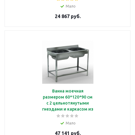
Кобор ВМЦ/1-60/70
Мало
24 867 руб.
Ванна моечная
размером 60*120*90 см
с 2 цельнотянутыми
гнездами и каркасом из
нержавеющей стали
Kocateq STR126G
Мало
47 141 руб.