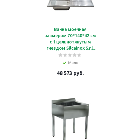
Ванна моечная
размером 70*140*42 см
с 1 цельнотянутым
гнездом Silcainox S.r.l.
571140D
Мало
48 573 руб.