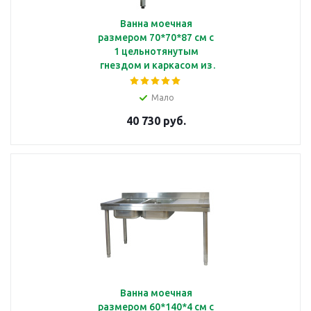
Ванна моечная
размером 70*70*87 см с
1 цельнотянутым
гнездом и каркасом из
нержавеющей стали
Кобор ВМЦФ/1-70/70
Мало
40 730 руб.
Ванна моечная
размером 60*140*4 см с