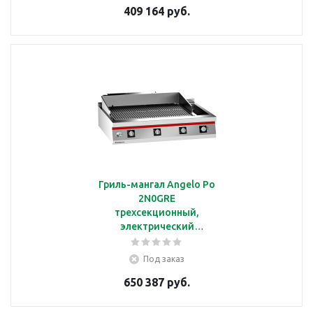
409 164 руб.
Гриль-мангал Angelo Po
2N0GRE
трехсекционный,
электрический
водяной, линия
ICON9000
Под заказ
650 387 руб.