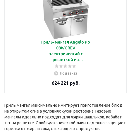
Гриль-мангал Angelo Po
08WGREV
электрический с
решеткой из
эмалированного чугуна,
линия Omega
Под заказ
624 221 руб.
Гриль мангал максимально имитирует приготовление блюд
на открытом огне в условиях кухни ресторана. Газовые
мангалы идеально подходят для жарки шашлыков, кебаба и
т.п. на решетке. Слой вулканической лавы надежно защищает
горелки от жира и сока, стекающего с продуктов.