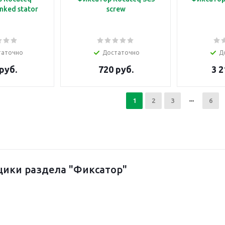
nked stator
screw
таточно
Достаточно
Д
руб.
720 руб.
3 2
1
2
3
6
ики раздела "Фиксатор"