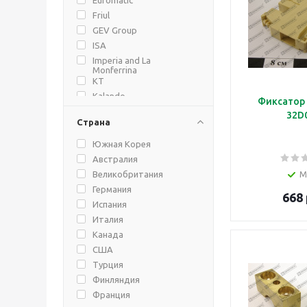
Friul
GEV Group
ISA
Imperia and La
Monferrina
KT
Kalando
Фиксатор 
Kocateq
32D
Страна
Kocateq.
Koreco
Южная Корея
LF
Австралия
Lincat
Великобритания
М
Nemox
Германия
668 
OEM-ALI
Испания
Popcake
Италия
Professional Spares
Канада
Robot Coupe
США
Roller Grill - Sodir
Турция
Sigma
Финляндия
Spar
Франция
Univex