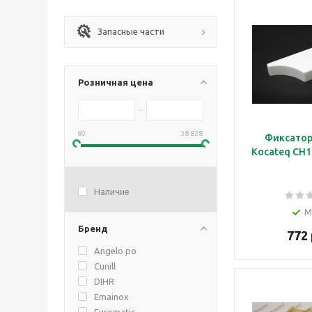
Запасные части
Розничная цена
60
38 828
Фиксатор
Kocateq CH1L
Наличие
М
Бренд
772 
Angelo po
Cunill
DIHR
Emainox
Euromatic