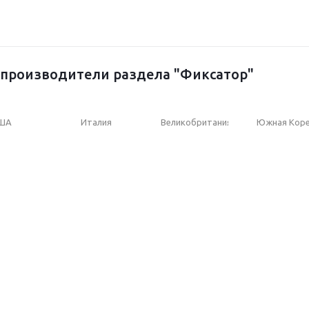
производители раздела "Фиксатор"
ША
Италия
Великобритания
Южная Кор