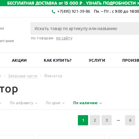
+7(495) 921-39-86
Пн. – Пт.: с 9:00 до 18:00
ля
по товарам
по сайту
питания
АКЦИИ
КАК КУПИТЬ?
УСЛУГИ
ПРОИЗ
г
-
Запасные части
-
Фиксатор
тор
По алфавиту
По цене
По наличию
1
2
3
6