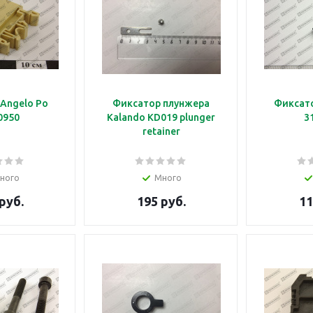
Angelo Po
Фиксатор плунжера
Фиксато
0950
Kalando KD019 plunger
3
retainer
ного
Много
руб.
195 руб.
11