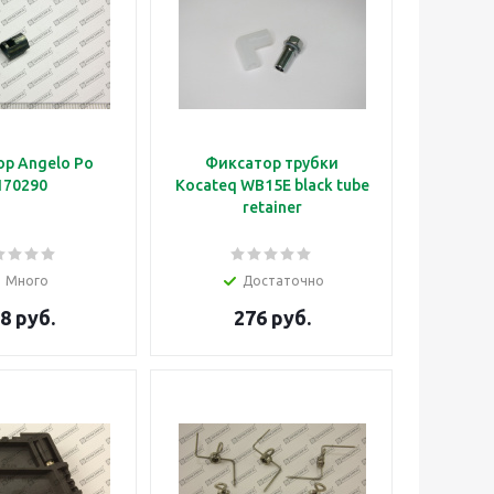
р Angelo Po
Фиксатор трубки
170290
Kocateq WB15E black tube
retainer
Много
Достаточно
8 руб.
276 руб.