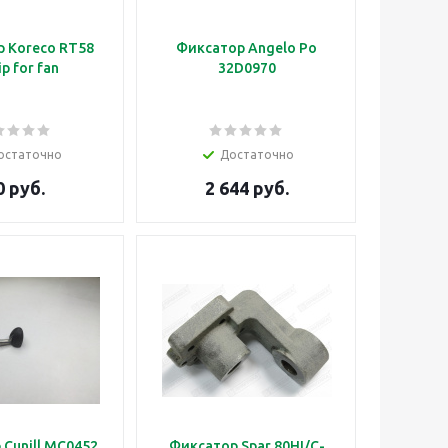
 Koreco RT58
Фиксатор Angelo Po
ip for fan
32D0970
остаточно
Достаточно
0 руб.
2 644 руб.
Cunill MC0452
Фиксатор Spar 80HI/C-