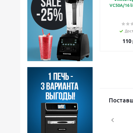
VC50A/16 li
Дос
110 
Поставщ