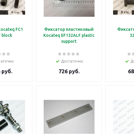
ocateq FC1
Фиксатор пластиковый
Фиксато
 block
Kocateq EF132ALF plastic
3
support
таточно
Достаточно
Д
 руб.
726 руб.
68