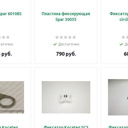
par 60108S
Пластина фиксирующая
Фиксатор
Spar 30035
circl
таточно
Достаточно
Д
 руб.
790 руб.
6
 Kocateq
Фиксатор Kocateq SC3
Фиксатор 