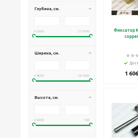
Глубина, см.
Фиксатор K
0.2000
27.5000
copper
Ширина, см.
Дос
1 606
0.8000
26.7000
Высота, см.
0.4000
199