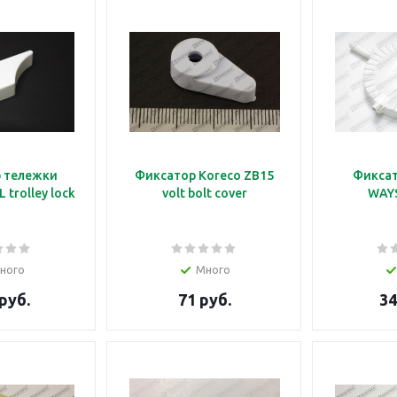
 тележки
Фиксатор Koreco ZB15
Фиксат
 trolley lock
volt bolt cover
WAY
ного
Много
руб.
71 руб.
34