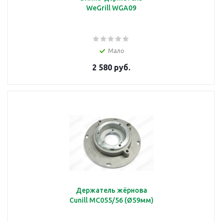
WeGrill WGA09
Мало
2 580 руб.
Держатель жёрнова
Cunill MC055/56 (Ø59мм)