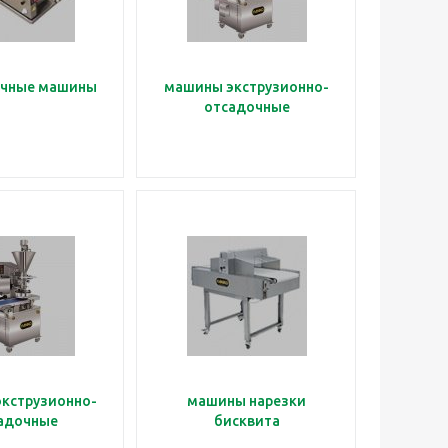
очные машины
машины экструзионно-
отсадочные
кструзионно-
машины нарезки
адочные
бисквита