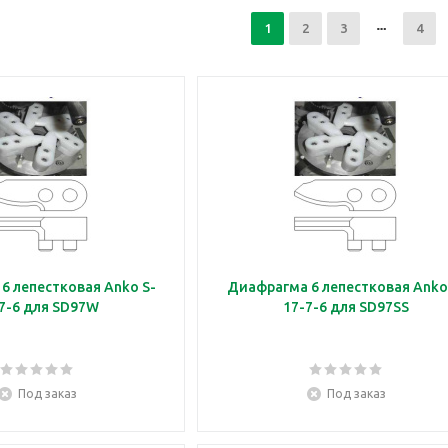
1
2
3
4
6 лепестковая Anko S-
Диафрагма 6 лепестковая Anko
17-7-6 для SD97W
17-7-6 для SD97SS
Под заказ
Под заказ