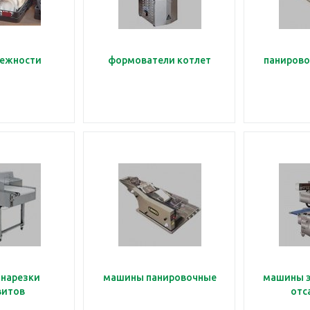
ежности
формователи котлет
паниров
нарезки
машины панировочные
машины э
витов
отс