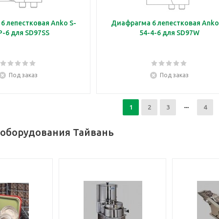
6 лепестковая Anko S-
Диафрагма 6 лепестковая Anko
P-6 для SD97SS
54-4-6 для SD97W
Под заказ
Под заказ
1
2
3
4
 оборудования Тайвань