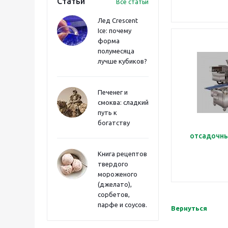
Статьи
Все статьи
Лед Crescent
Ice: почему
форма
полумесяца
лучше кубиков?
Печенег и
смоква: сладкий
путь к
богатству
отсадочн
Книга рецептов
твердого
мороженого
(джелато),
сорбетов,
парфе и соусов.
Вернуться