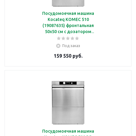
Посудомоечная машина
Kocateq KOMEC 510
(19087635) фронтальная
50х50 см с дозатором
ополаскивающих
средств, без дозатора
Под заказ
моющих средств, без
159 550 руб.
дренажной помпы
Посудомоечная машина