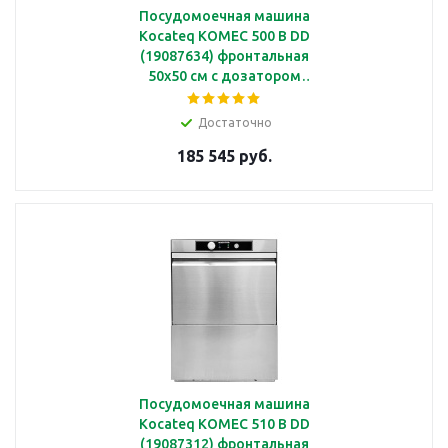
Посудомоечная машина
Kocateq KOMEC 500 B DD
(19087634) фронтальная
50х50 см с дозатором
ополаскивающих и
моющих средств, с
Достаточно
дренажной помпой
185 545 руб.
Посудомоечная машина
Kocateq KOMEC 510 B DD
(19087312) фронтальная