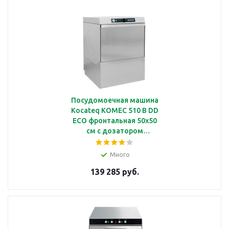
Посудомоечная машина
Kocateq KOMEC 510 B DD
ECO фронтальная 50х50
см с дозатором
ополаскивающих и
моющих средств, с
Много
дренажной помпой
139 285 руб.