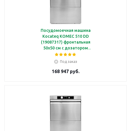
Посудомоечная машина
Kocateq KOMEC 510 DD
(19087317) фронтальная
50х50 см с дозатором
ополаскивающих и
моющих средств, без
Под заказ
дренажной помпы
168 947 руб.