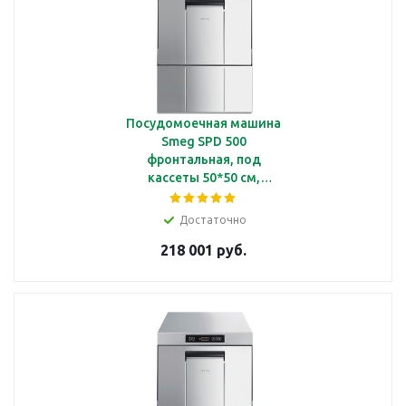
Посудомоечная машина
Smeg SPD 500
фронтальная, под
кассеты 50*50 см,
дозаторы моечного и
ополаскивающего
Достаточно
средств, помпа с 4-х
218 001 руб.
ступенчатым фильтром