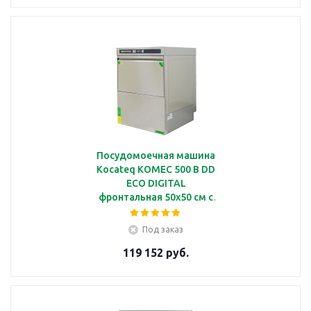
ополаскивания
Посудомоечная машина
Kocateq KOMEC 500 B DD
ECO DIGITAL
фронтальная 50х50 см с
дозатором
ополаскивающих и
Под заказ
моющих средств, с
119 152 руб.
дренажной помпой,
электронная панель