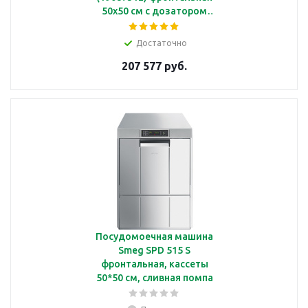
50х50 см с дозатором
ополаскивающих и
моющих средств, с
Достаточно
дренажной помпой
207 577 руб.
Посудомоечная машина
Smeg SPD 515 S
фронтальная, кассеты
50*50 см, сливная помпа
с фильтром, дозаторы
моечного и