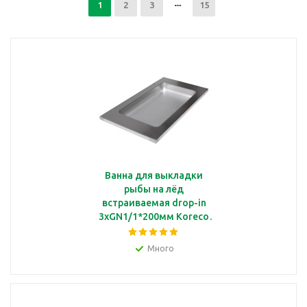
1
2
3
15
Ванна для выкладки
рыбы на лёд
встраиваемая drop-in
3xGN1/1*200мм Koreco
572139/2
Много