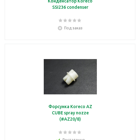
Конденсатор Koreco
SSI236 condenser
Под заказ
Форсунка Koreco AZ
CUBE spray nozze
(#AZ20/8)
Достаточно