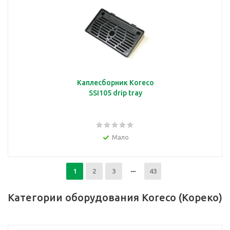
Каплесборник Koreco
SSI105 drip tray
Мало
1
2
3
43
Категории оборудования Koreco (Кореко)