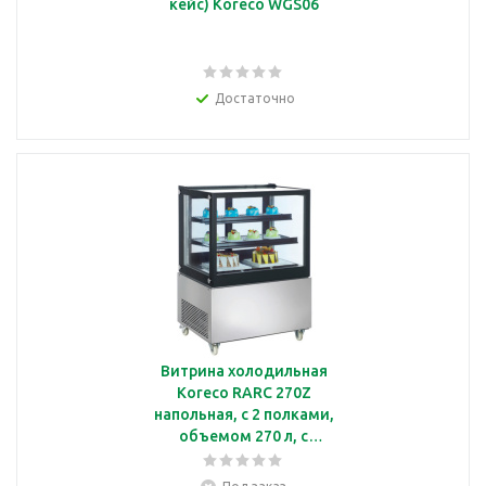
кейс) Koreco WGS06
Достаточно
Витрина холодильная
Koreco RARC 270Z
напольная, с 2 полками,
объемом 270 л, с
подсветкой