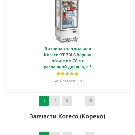
Витрина холодильная
Koreco RT 78L8 барная
объемом 78 л с
распашной дверью, с 3
полками, с подсветкой
Достаточно
1
2
3
15
Запчасти Koreco (Кореко)