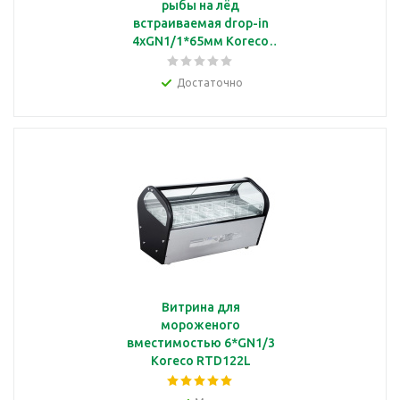
рыбы на лёд
встраиваемая drop-in
4xGN1/1*65мм Koreco
572179/1
Достаточно
Витрина для
мороженого
вместимостью 6*GN1/3
Koreco RTD122L