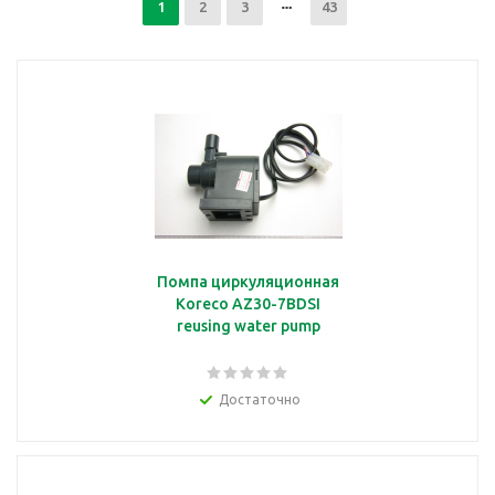
1
2
3
43
Помпа циркуляционная
Koreco AZ30-7BDSI
reusing water pump
Достаточно