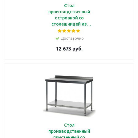
Стол
производственный
островной со
столешницей из
нерж.стали, 70*120*87
см, полка из нерж. стали
Достаточно
Astropit АСРО-12070-
12 673 руб.
УНПН
Стол
производственный
пристенный со