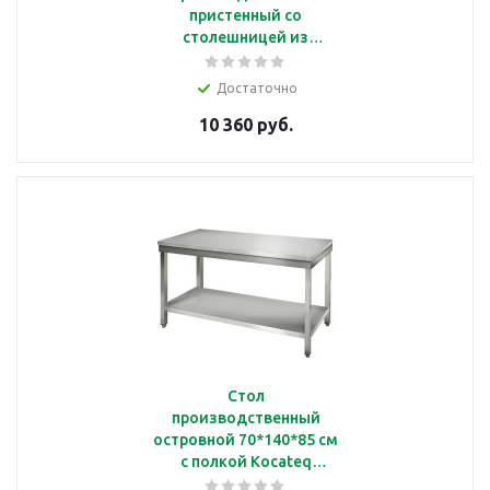
пристенный со
столешницей из
нерж.стали, 70*80*87
см, полка из нерж. стали
Достаточно
Astropit АСРБ-08070-
10 360 руб.
УНПН
Стол
производственный
островной 70*140*85 см
с полкой Kocateq
SAT147