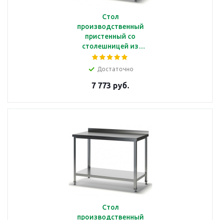
Стол
производственный
пристенный со
столешницей из
нерж.стали, 70*80*87
см, полка из оцинк.
Достаточно
стали Astropit
7 773 руб.
АСРБ-08070-УОПО
Стол
производственный