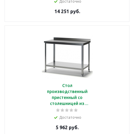
Достаточно
Astropit АСРБ-12070-
14 251 руб.
УНПН
Стол
производственный
пристенный со
столешницей из
нерж.стали, 60*70*87
см, полка из оцинк.
Достаточно
стали Astropit
5 962 руб.
АСРБ-07060-УОПО