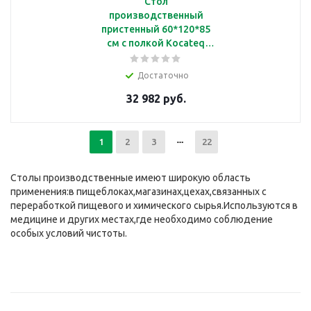
Стол
производственный
пристенный 60*120*85
см с полкой Kocateq
SAT126A
Достаточно
32 982 руб.
1
2
3
22
Столы производственные имеют широкую область
применения:в пищеблоках,магазинах,цехах,связанных с
переработкой пищевого и химического сырья.Используются в
медицине и других местах,где необходимо соблюдение
особых условий чистоты.