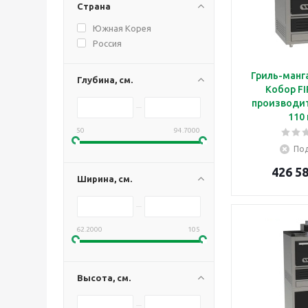
Страна
Южная Корея
Россия
Гриль-манг
Глубина, см.
Кобор FI
производи
110 
50
94.7000
Под
426 58
Ширина, см.
62.2000
105
Высота, см.