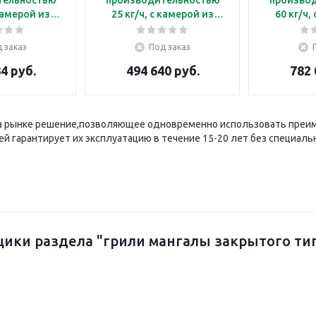
25 кг/ч, с камерой из
60 кг/ч,
щей стали
нержавеющей стали
нержав
 заказ
Под заказ
4 руб.
494 640 руб.
782 
а рынке решение,позволяющее одновременно использовать преиму
ей гарантирует их эксплуатацию в течение 15-20 лет без специаль
ики раздела "грили мангалы закрытого ти