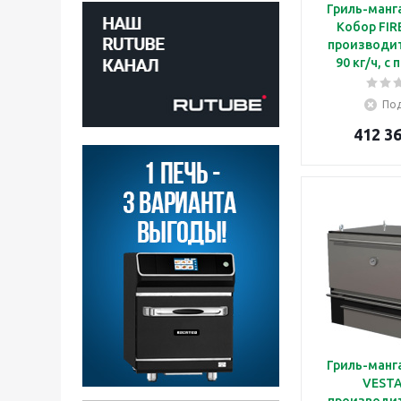
Гриль-манг
Кобор FIRE
производи
90 кг/ч, с
подо
Под
412 36
Гриль-манг
VESTA
производи