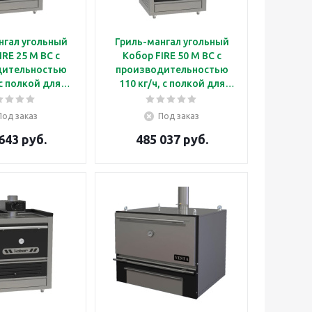
нгал угольный
Гриль-мангал угольный
IRE 25 M BC с
Кобор FIRE 50 M BC с
дительностью
производительностью
 с полкой для
110 кг/ч, с полкой для
догрева
подогрева
Под заказ
Под заказ
643 руб.
485 037 руб.