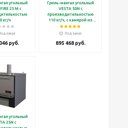
нгал угольный
Гриль-мангал угольный
FIRE 25 M с
VESTA 50N с
дительностью
производительностью
0 кг/ч
110 кг/ч, с камерой из
нержавеющей стали
Под заказ
Под заказ
046 руб.
895 468 руб.
нгал угольный
TA 25N с
дительностью