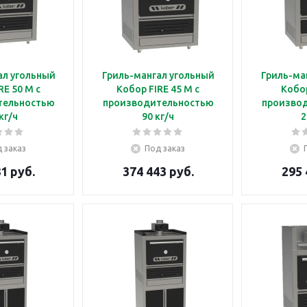
ал угольный
Гриль-мангал угольный
Гриль-ма
RE 50 M с
Кобор FIRE 45 M с
Кобор
тельностью
производительностью
произво
кг/ч
90 кг/ч
2
 заказ
Под заказ
1 руб.
374 443 руб.
295 