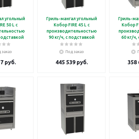
ал угольный
Гриль-мангал угольный
Гриль-ма
RE 50 L с
Кобор FIRE 45 L с
Кобор F
тельностью
производительностью
произво
 подставкой
90 кг/ч, с подставкой
60 кг/ч,
по
 заказ
Под заказ
7 руб.
445 539 руб.
358 