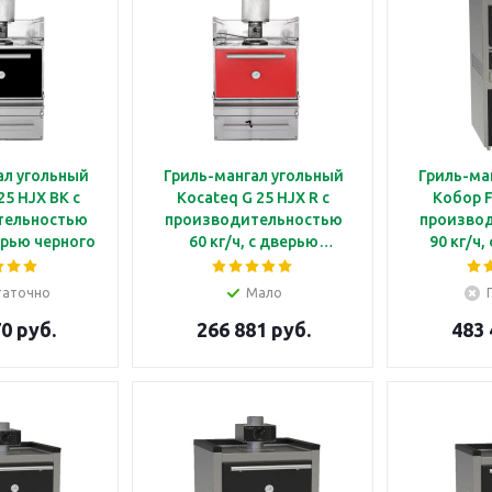
ал угольный
Гриль-мангал угольный
Гриль-ма
25 HJX BK с
Kocateq G 25 HJX R с
Кобор F
тельностью
производительностью
произво
верью черного
60 кг/ч, с дверью
90 кг/ч,
полкой для
красного цвета, с полкой
подогрева
грева
для подогрева
таточно
Мало
0 руб.
266 881 руб.
483 