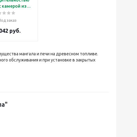
 с камерой из
еющей стали
Под заказ
042 руб.
щества мангала и печи на древесном топливе.
ного обслуживания и при установке в закрытых
па"