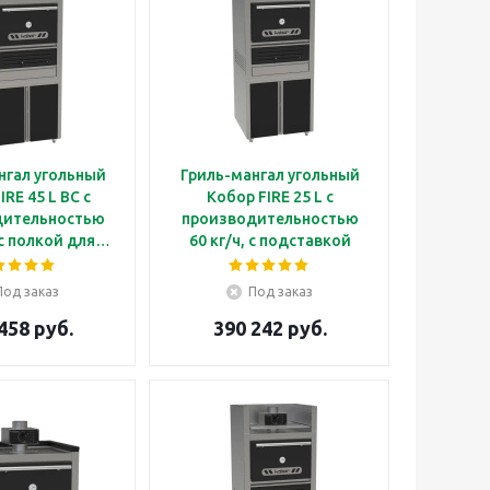
нгал угольный
Гриль-мангал угольный
IRE 45 L BC с
Кобор FIRE 25 L с
дительностью
производительностью
 с полкой для
60 кг/ч, с подставкой
 и подставкой
Под заказ
Под заказ
458 руб.
390 242 руб.