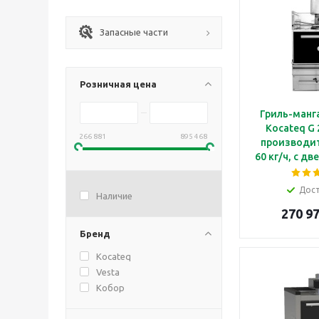
Запасные части
Розничная цена
Гриль-манг
Kocateq G 
266 881
895 468
производи
60 кг/ч, с д
цвета, с 
подо
Дос
Наличие
270 97
Бренд
Kocateq
Vesta
Кобор