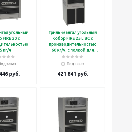
нгал угольный
Гриль-мангал угольный
 FIRE 20 с
Кобор FIRE 25 L BC с
дительностью
производительностью
5 кг/ч
60 кг/ч, с полкой для
подогрева и подставкой
Под заказ
Под заказ
446 руб.
421 841 руб.