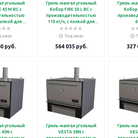
ал угольный
Гриль-мангал угольный
Гриль-ма
 45 M BC с
Кобор FIRE 50 L BC с
Кобор 
тельностью
производительностью
произво
 полкой для
110 кг/ч, с полкой для
6
грева
подогрева и подставкой
 заказ
Под заказ
0 руб.
564 035 руб.
327 
ал угольный
Гриль-мангал угольный
Гриль-ма
 45N с
VESTA 38N с
VES
тельностью
производительностью
произво