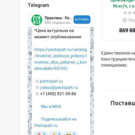
Telegram
90 кг/ч, с камерой из
нержавею
Под
869 88
Единственное н
Конструкция печ
помещениях.
Поставщ