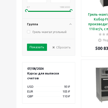
47
188.5000
Гриль-манг
Кобор FI
производи
Группа
110 кг/ч, с
Гриль-мангал угольный
Под
Сбросить
500 83
07/08/2026
Курсы для выписки
счетов
USD
93 ₽
EUR
105 ₽
GBP
110 ₽