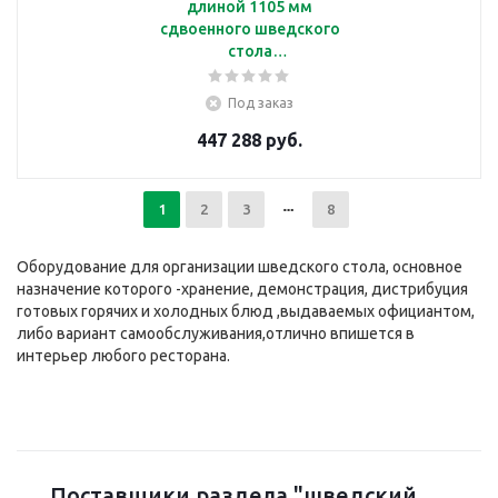
длиной 1105 мм
сдвоенного шведского
стола
Челябторгтехника
RМ42А2
Под заказ
447 288 руб.
1
2
3
8
Оборудование для организации шведского стола, основное
назначение которого -хранение, демонстрация, дистрибуция
готовых горячих и холодных блюд ,выдаваемых официантом,
либо вариант самообслуживания,отлично впишется в
интерьер любого ресторана.
Поставщики раздела "шведский