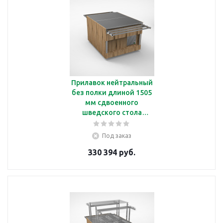
Прилавок нейтральный
без полки длиной 1505
мм сдвоенного
шведского стола
Челябторгтехника
RN43А2 В
Под заказ
330 394 руб.