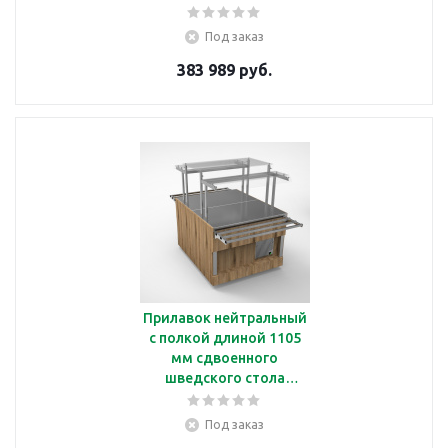
Челябторгтехника
RМ41А2
Под заказ
383 989 руб.
Прилавок нейтральный
с полкой длиной 1105
мм сдвоенного
шведского стола
Челябторгтехника
RN42А2
Под заказ