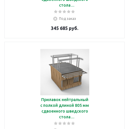
стола
Челябторгтехника
RМ41АD2
Под заказ
345 685 руб.
Прилавок нейтральный
с полкой длиной 805 мм
сдвоенного шведского
стола
Челябторгтехника
RN41А2