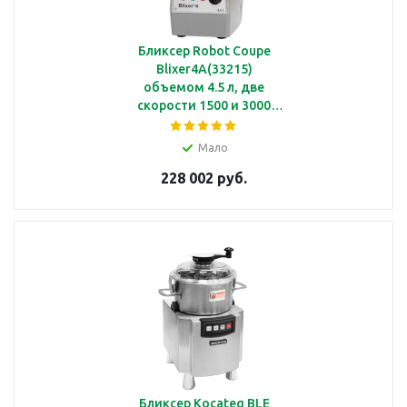
Бликсер Robot Coupe
Blixer4A(33215)
объемом 4.5 л, две
скорости 1500 и 3000
об/мин
Мало
228 002 руб.
Бликсер Kocateq BLE