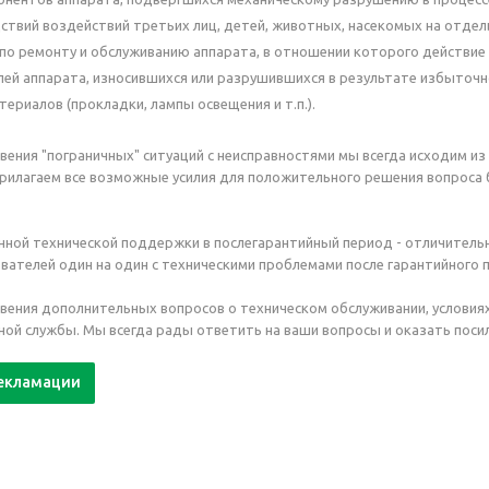
твий воздействий третьих лиц, детей, животных, насекомых на отдель
о ремонту и обслуживанию аппарата, в отношении которого действие 
лей аппарата, износившихся или разрушившихся в результате избыточно
ериалов (прокладки, лампы освещения и т.п.).
овения "пограничных" ситуаций с неисправностями мы всегда исходим и
рилагаем все возможные усилия для положительного решения вопроса 
нной технической поддержки в послегарантийный период - отличитель
вателей один на один с техническими проблемами после гарантийного 
овения дополнительных вопросов о техническом обслуживании, условия
ой службы. Мы всегда рады ответить на ваши вопросы и оказать пос
рекламации