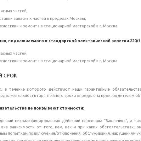
асных частей;
тавки запасных частей в пределах Москвы;
гностики и ремонта в стационарной мастерской в г. Москва.
ия, подключаемого к стандартной электрической розетки 220/1
асных частей;
гностики и ремонта в стационарной мастерской в г. Москва.
Й СРОК
к, в течение которого действуют наши гарантийные обязательства
родолжительность гарантийного срока определена производителем об
язательства не покрывают стоимости:
ствий неквалифицированных действий персонала "Заказчика", а та
вне зависимости от того, кем, как и при каких обстоятельствах, о
ым попыткам подключения/отключения, обслуживания, нарушениям ука
онентов аппарата, подвергшихся механическому разрушению в процессе