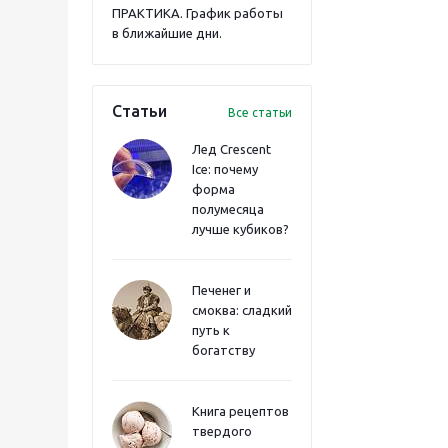
ПРАКТИКА. График работы
в ближайшие дни.
Статьи
Все статьи
Лед Crescent
Ice: почему
форма
полумесяца
лучше кубиков?
Печенег и
смоква: сладкий
путь к
богатству
Книга рецептов
твердого