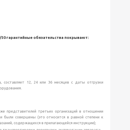
/50 гарантийные обязательства покрывают:
, составляет 12, 24 или 36 месяцев с даты отгрузки
орудования.
кже представителей третьих организаций в отношении
ни были совершены (это относится в равной степени к
заний, содержащихся в прилагающейся инструкции);
 транспортировки, перегрузки, эксплуатации аппарата;