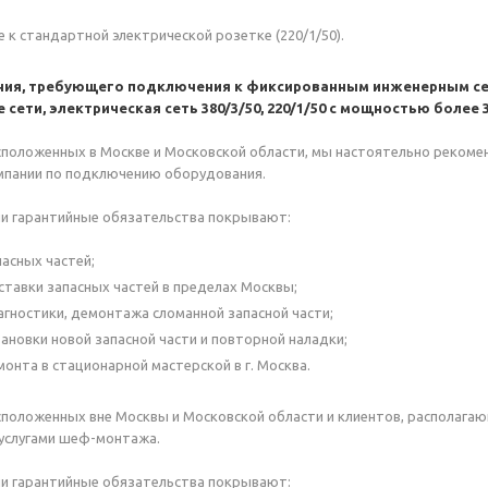
к стандартной электрической розетке (220/1/50).
ия, требующего подключения к фиксированным инженерным се
сети, электрическая сеть 380/3/50, 220/1/50 с мощностью более 3 
сположенных в Москве и Московской области, мы настоятельно рекоме
мпании по подключению оборудования.
ши гарантийные обязательства покрывают:
асных частей;
тавки запасных частей в пределах Москвы;
гностики, демонтажа сломанной запасной части;
ановки новой запасной части и повторной наладки;
онта в стационарной мастерской в г. Москва.
сположенных вне Москвы и Московской области и клиентов, располага
услугами шеф-монтажа.
ши гарантийные обязательства покрывают: