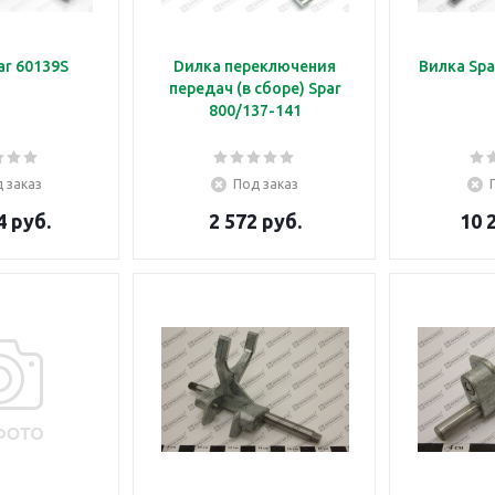
ar 60139S
Dилка переключения
Вилка Spa
передач (в сборе) Spar
800/137-141
 заказ
Под заказ
4 руб.
2 572 руб.
10 