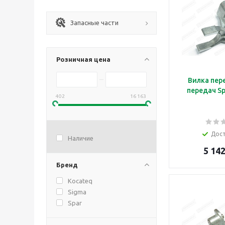
Запасные части
Розничная цена
Вилка пер
передач Sp
402
16 163
Дос
Наличие
5 142
Бренд
Kocateq
Sigma
Spar