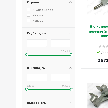
Страна
Южная Корея
Италия
Канада
Вилка пер
передач (в 
Глубина, см.
800
2
12.5000
Дос
2 572
Ширина, см.
2.4000
9.3000
Высота, см.