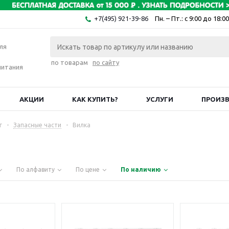
+7(495) 921-39-86
Пн. – Пт.: с 9:00 до 18:00
ля
по товарам
по сайту
питания
АКЦИИ
КАК КУПИТЬ?
УСЛУГИ
ПРОИЗ
г
-
Запасные части
-
Вилка
По алфавиту
По цене
По наличию