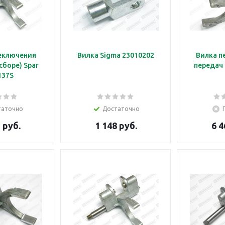
еключения
Вилка Sigma 23010202
Вилка п
сборе) Spar
передач 
137S
таточно
Достаточно
 руб.
1 148 руб.
6 4