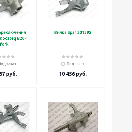
ереключения
Вилка Spar 30139S
Kocateq B20F
fork
Под заказ
Под заказ
67 руб.
10 456 руб.