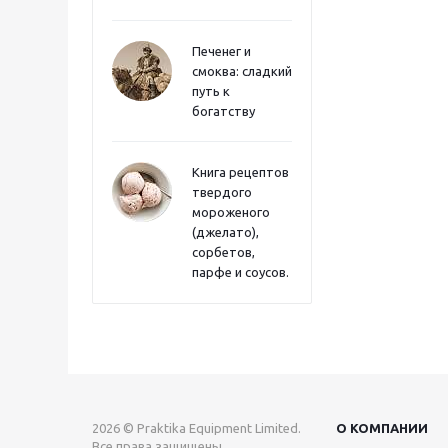
Печенег и
смоква: сладкий
путь к
богатству
Книга рецептов
твердого
мороженого
(джелато),
сорбетов,
парфе и соусов.
2026 © Praktika Equipment Limited.
О КОМПАНИИ
Все права защищены.