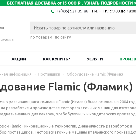
+7(495) 921-39-86
Пн. – Пт.: с 9:00 до 18:00
ля
по товарам
по сайту
питания
АКЦИИ
КАК КУПИТЬ?
УСЛУГИ
ПРОИЗ
чная информация
-
Поставщики
-
Оборудование Flamic (Фламик)
дование Flamic (Фламик)
чно развивающаяся компания Flamic (Италия) была основана в 2004 год
 на разработке и производстве тестораскаточных машин для изготов
предназначенных для пекарен, хлебобулочных и кондитерских производ
орон Flamic - инновационные технологии, динамичность разработок и
бор поставщиков. Тестораскаточные машины итальянского производс