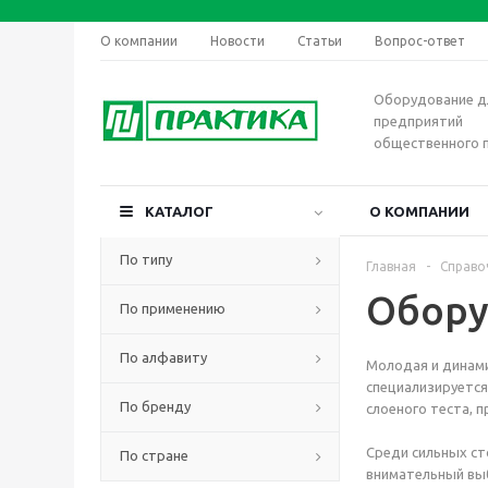
О компании
Новости
Статьи
Вопрос-ответ
Оборудование д
предприятий
общественного 
КАТАЛОГ
О КОМПАНИИ
По типу
Главная
-
Справо
Обору
По применению
По алфавиту
Молодая и динами
специализируется
По бренду
слоеного теста, 
Среди сильных ст
По стране
внимательный вы