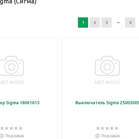
igma (Сигма)
1
2
3
4
ор Sigma 18061615
Выключатель Sigma 2500300
Под заказ
Под заказ