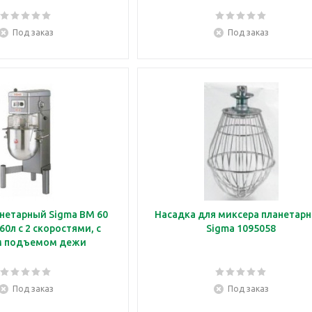
Под заказ
Под заказ
нетарный Sigma BM 60
Насадка для миксера планетарн
0л с 2 скоростями, с
Sigma 1095058
м подъемом дежи
Под заказ
Под заказ