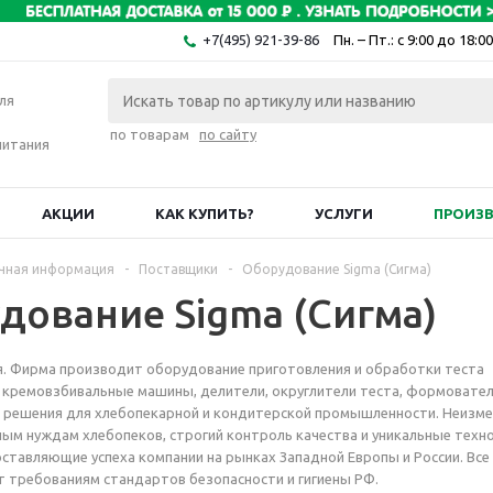
+7(495) 921-39-86
Пн. – Пт.: с 9:00 до 18:00
ля
по товарам
по сайту
питания
АКЦИИ
КАК КУПИТЬ?
УСЛУГИ
ПРОИЗ
чная информация
-
Поставщики
-
Оборудование Sigma (Сигма)
дование Sigma (Сигма)
алия. Фирма производит оборудование приготовления и обработки теста
 кремовзбивальные машины, делители, округлители теста, формовате
е решения для хлебопекарной и кондитерской промышленности. Неизм
ным нуждам хлебопеков, строгий контроль качества и уникальные техн
оставляющие успеха компании на рынках Западной Европы и России. Все
 требованиям стандартов безопасности и гигиены РФ.