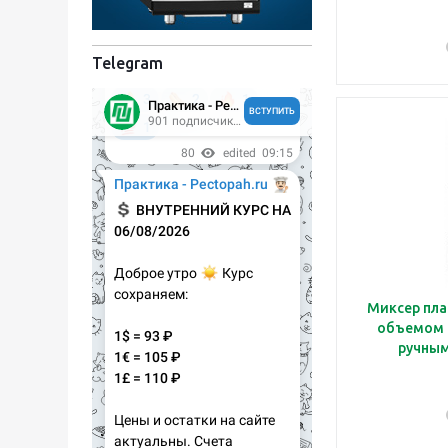
Telegram
Миксер пла
объемом 6
ручны