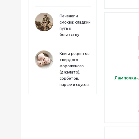
Печенег и
смоква: сладкий
путь к
богатству
Книга рецептов
твердого
мороженого
(джелато),
Лампочка-
сорбетов,
парфе и соусов.