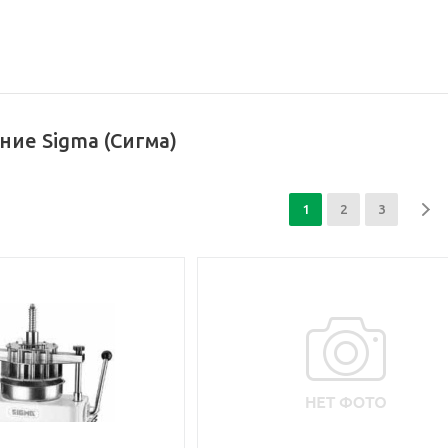
ие Sigma (Сигма)
1
2
3