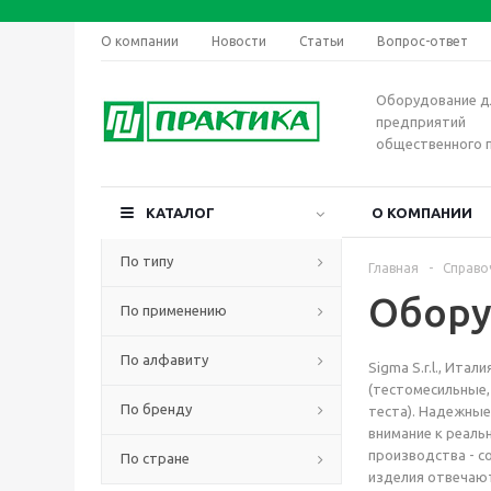
О компании
Новости
Статьи
Вопрос-ответ
Оборудование д
предприятий
общественного 
КАТАЛОГ
О КОМПАНИИ
По типу
Главная
-
Справо
Обору
По применению
По алфавиту
Sigma S.r.l., Ит
(тестомесильные,
По бренду
теста). Надежны
внимание к реаль
производства - с
По стране
изделия отвечают