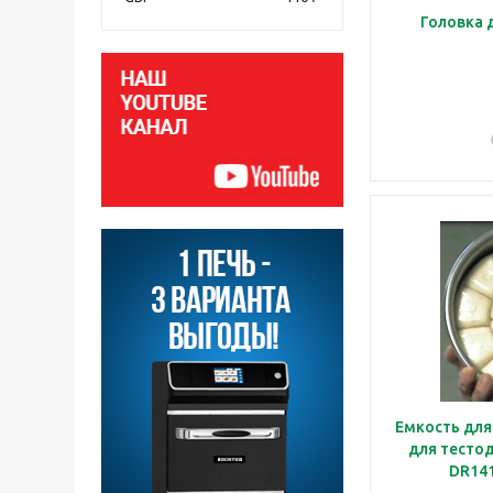
Емкость для
для тесто
DR141