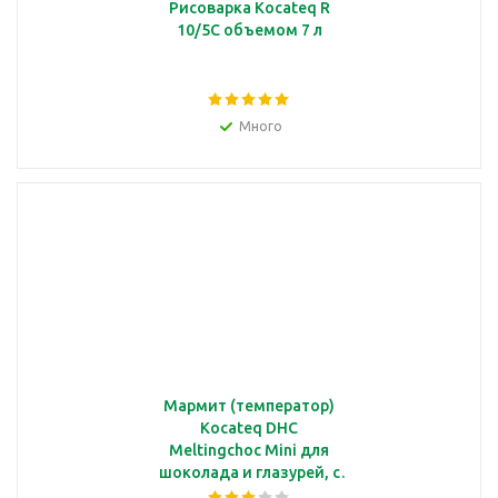
Рисоварка Kocateq R
10/5C объемом 7 л
Много
Мармит (температор)
Kocateq DHC
Meltingchoc Mini для
шоколада и глазурей, с
1 ванной GN1/3,