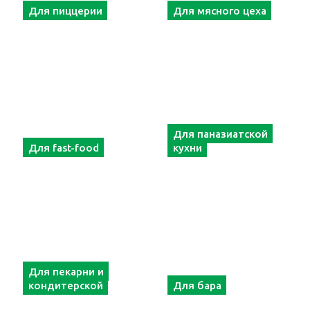
Для пиццерии
Для мясного цеха
Для паназиатской
Для fast-food
кухни
Для пекарни и
кондитерской
Для бара