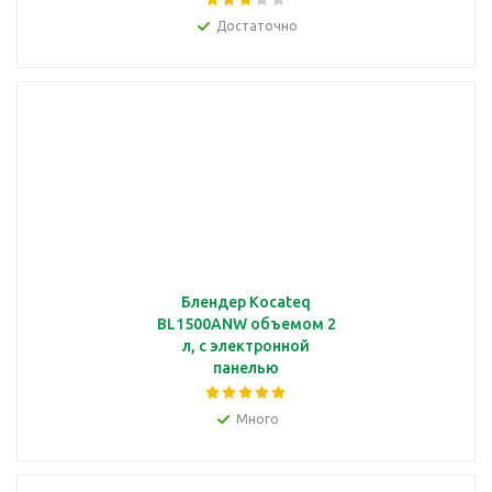
электронный
Достаточно
термостат, термощуп
Блендер Kocateq
BL1500ANW объемом 2
л, с электронной
панелью
Много