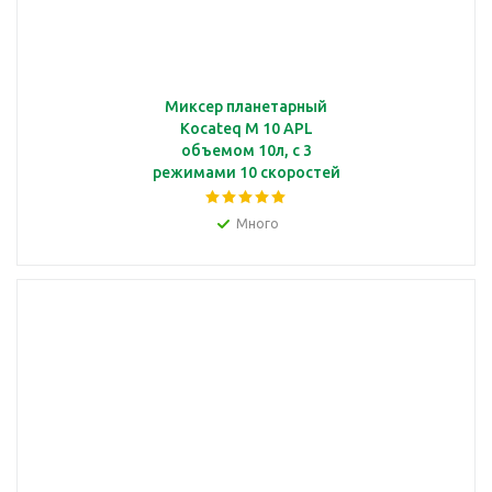
Миксер планетарный
Kocateq M 10 APL
объемом 10л, с 3
режимами 10 скоростей
в каждом
Много