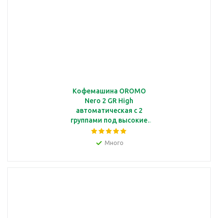
Кофемашина OROMO
Nero 2 GR High
автоматическая с 2
группами под высокие
чашки,
мультибойлерная, PID
Много
регулятор, черный
матовый стальной
корпус