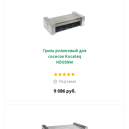
Гриль роликовый для
сосисок Kocateq
HD05NW
Под заказ
9 086 руб.