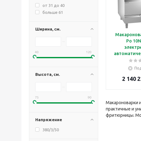
от 31 до 40
больше 61
Ширина, см.
Макаронова
Po 10
электр
40
120
автоматичес
15
Под
Высота, см.
2 140 2
75
90
Макароноварки и
практичные и ун
фритюрницы. Мод
Напряжение
380/3/50