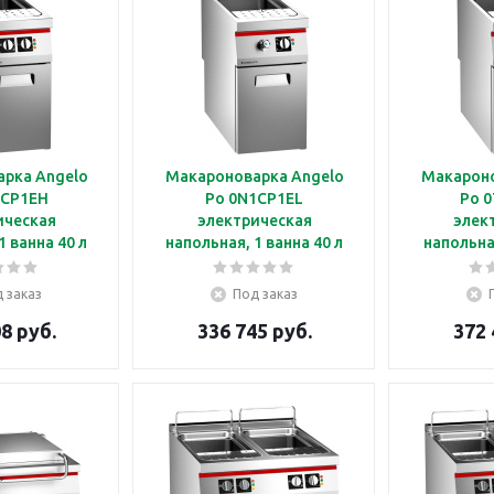
рка Angelo
Макароноварка Angelo
Макароно
1CP1EH
Po 0N1CP1EL
Po 
ическая
электрическая
элек
1 ванна 40 л
напольная, 1 ванна 40 л
напольна
 заказ
Под заказ
8 руб.
336 745 руб.
372 