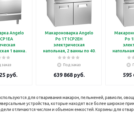
рка Angelo
Макароноварка Angelo
Макароно
NCP1EA
Po 1T1CP2EH
Po 
ическая
электрическая
элек
кая 1 ванна
напольная, 2 ванны по 40
напольная
0 л
л
 заказ
Под заказ
25 руб.
639 868 руб.
595 
спользуются для отваривания макарон, пельменей, равиоли, овоще
иверсальные устройства, которые находят все более широкое пр
ели отличаются числом и объемом емкостей. Корзины для отвари