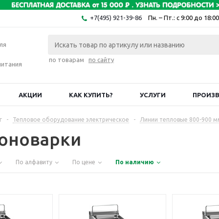
+7(495) 921-39-86
Пн. – Пт.: с 9:00 до 18:00
ля
по товарам
по сайту
питания
АКЦИИ
КАК КУПИТЬ?
УСЛУГИ
ПРОИЗ
г
-
Тепловое оборудование электрическое
-
Линии тепловые 800-900 м
оноварки
По алфавиту
По цене
По наличию