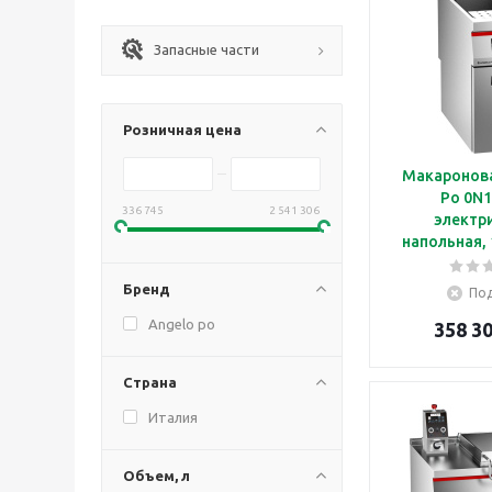
Запасные части
Розничная цена
Макаронова
Po 0N
336 745
2 541 306
электр
напольная, 
Бренд
Под
Angelo po
358 30
Страна
Италия
Объем, л