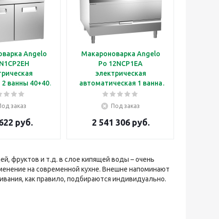
варка Angelo
Макароноварка Angelo
1N1CP2EH
Po 12NCP1EA
трическая
электрическая
 2 ванны 40+40
автоматическая 1 ванна
л
200 л
Под заказ
Под заказ
622 руб.
2 541 306 руб.
й, фруктов и т.д. в слое кипящей воды – очень
именение на современной кухне. Внешне напоминают
вания, как правило, подбираются индивидуально.