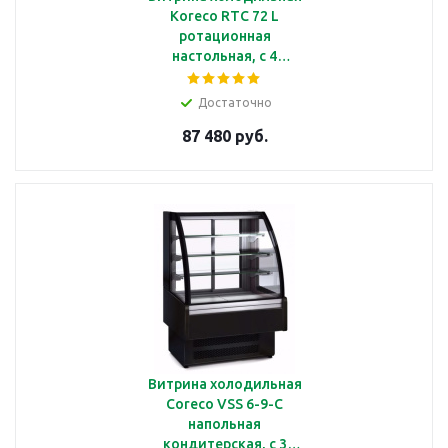
Koreco RTC 72 L
ротационная
настольная, с 4
полками, объемом 72 л,
с подсветкой
Достаточно
87 480 руб.
Витрина холодильная
Coreco VSS 6-9-C
напольная
кондитерская, с 3