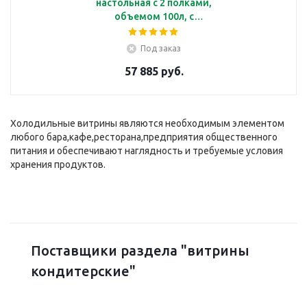
настольная с 2 полками,
объемом 100л, с
подсветкой, корпус из
серебристого пластика
Под заказ
57 885 руб.
Холодильные витрины являются необходимым элементом
любого бара,кафе,ресторана,предприятия общественного
питания и обеспечивают наглядность и требуемые условия
хранения продуктов.
Поставщики раздела "витрины
кондитерские"