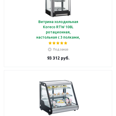
Витрина холодильная
Koreco RTW 108L
ротационная,
настольная с 3 полками,
объемом 108 л, с
подсветкой
Под заказ
93 312 руб.