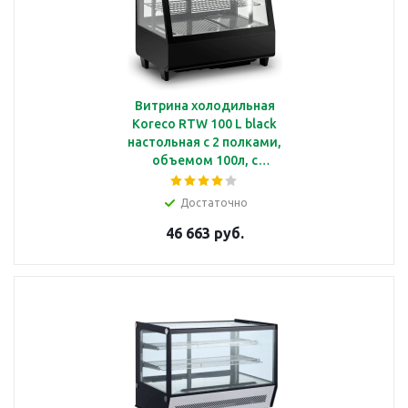
Витрина холодильная
Koreco RTW 100 L black
настольная с 2 полками,
объемом 100л, с
подсветкой, корпус из
черного пластика
Достаточно
46 663 руб.