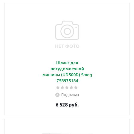
Шланг для
посудомоечной
машины (UD500D) Smeg
758975184
Под заказ
6 528 руб.