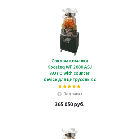
Соковыжималка
Kocateq WF 2000 ASJ
AUTO with counter
device для цитрусовых с
автовыжиманием 35-40
плодов/мин и
Под заказ
счетчиком
365 050 руб.