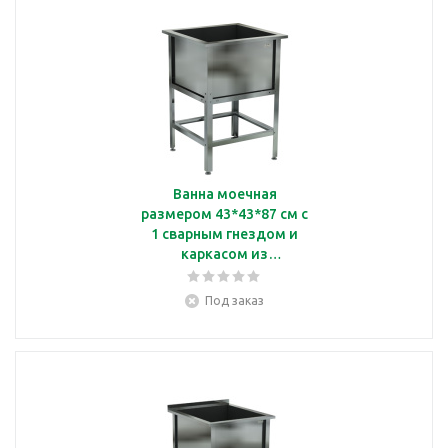
Ванна моечная
размером 43*43*87 см с
1 сварным гнездом и
каркасом из
нержавеющей стали
Кобор ВМС/1-43/43/430
Под заказ