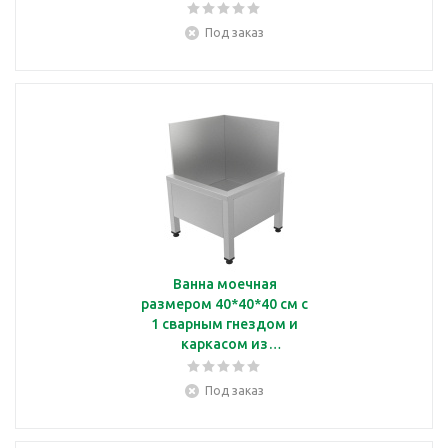
нержавеющей стали
Кобор ВМ/1-40/40
Под заказ
Ванна моечная
размером 40*40*40 см с
1 сварным гнездом и
каркасом из
нержавеющей стали
Кобор ВМБ/1-40/40
Под заказ