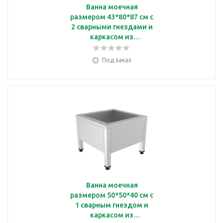
Ванна моечная
размером 43*80*87 см с
2 сварными гнездами и
каркасом из
оцинкованной стали
Кобор ВМСБ/2-80/43
Под заказ
Ванна моечная
размером 50*50*40 см с
1 сварным гнездом и
каркасом из