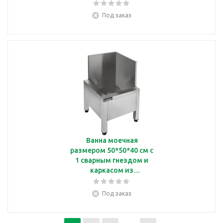
нержавеющей стали
Кобор ВМ/1-50/50
Под заказ
Ванна моечная
размером 50*50*40 см с
1 сварным гнездом и
каркасом из
нержавеющей стали
Кобор ВМБ/1-50/50
Под заказ