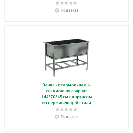
Кобор ВМС/1-
134/70/430
Под заказ
Ванна котломоечная 1-
секционная сварная
144*70*45 см с каркасом
из нержавеющей стали
Кобор ВМС/1-
154/80/430
Под заказ