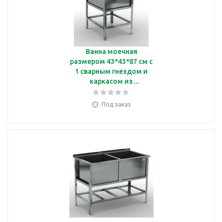
Ванна моечная
размером 43*43*87 см с
1 сварным гнездом и
каркасом из
оцинкованной стали
Кобор ВМСБ14343
Под заказ