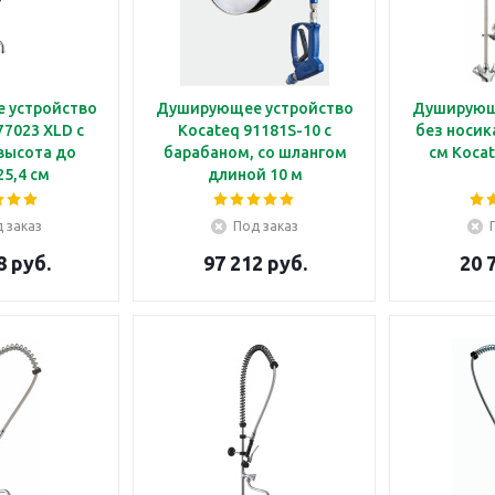
 устройство
Душирующее устройство
Душирующ
77023 XLD с
Kocateq 91181S-10 с
без носик
высота до
барабаном, со шлангом
см Koca
25,4 см
длиной 10 м
 заказ
Под заказ
8 руб.
97 212 руб.
20 