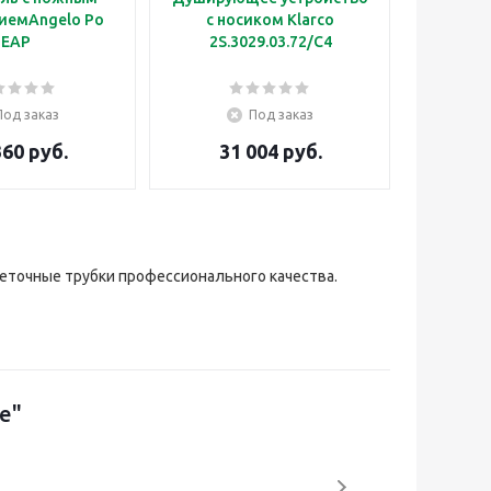
иемAngelo Po
с носиком Klarco
EAP
2S.3029.03.72/C4
Под заказ
Под заказ
360 руб.
31 004 руб.
реточные трубки профессионального качества.
е"