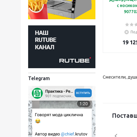
с носико
90770
Под
19 12
Смесители, души
Telegram
Поставщ