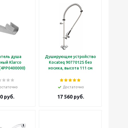
тель душа
Душирующее устройство
ный Klarco
Kocateq 9077012S без
(4PP0400000)
носика, высота 111 см
остаточно
Достаточно
0 руб.
17 560 руб.