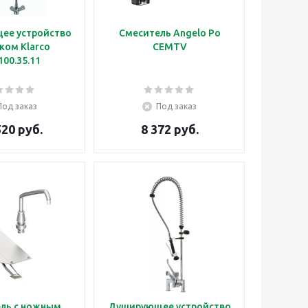
ее устройство
Смеситель Angelo Po
ком Klarco
CEMTV
100.35.11
Под заказ
Под заказ
520 руб.
8 372 руб.
ль с ножным
Душирующее устройство