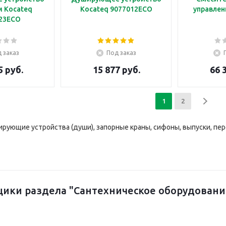
м Kocateq
Kocateq 9077012ECO
управлен
23ECO
 заказ
Под заказ
5 руб.
15 877 руб.
66 
1
2
рующие устройства (души), запорные краны, сифоны, выпуски, пе
ики раздела "Сантехническое оборудовани