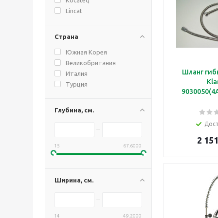
Lincat
Страна
Южная Корея
Великобритания
Шланг гиб
Италия
Kla
Турция
9030050(4
Глубина, см.
Дос
2 151
15
67.6000
Ширина, см.
14
49.2000