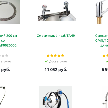
кий 200 см
Смеситель Lincat TA49
Смесит
rco
GMN/10
AF0020000)
длин
таточно
Достаточно
 руб.
11 052 руб.
6 5