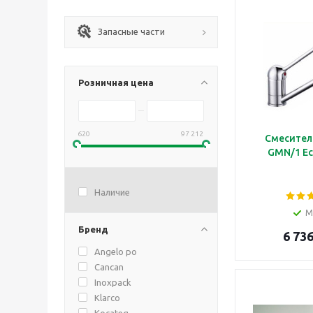
Запасные части
Розничная цена
620
97 212
Смесител
GMN/1 Ec
Наличие
М
Бренд
6 736
Angelo po
Cancan
Inoxpack
Klarco
Kocateq