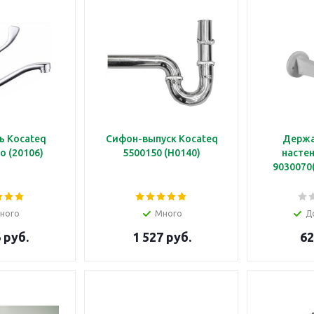
ь Kocateq
Сифон-выпуск Kocateq
Держа
o (20106)
5500150 (H0140)
настен
9030070
ного
Много
Д
 руб.
1 527 руб.
62