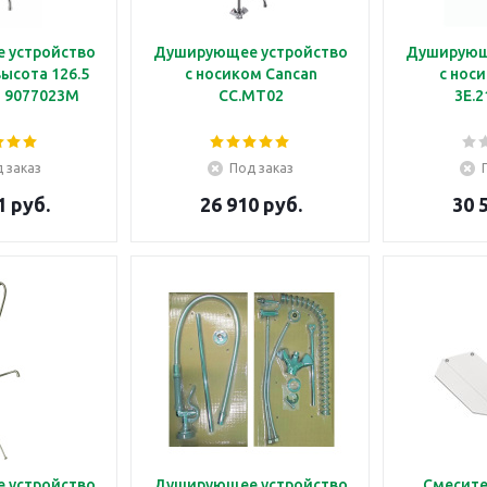
 устройство
Душирующее устройство
Душирующ
высота 126.5
с носиком Cancan
с носи
q 9077023M
CC.MT02
3E.2
 заказ
Под заказ
1 руб.
26 910 руб.
30 
 устройство
Душирующее устройство
Смесите