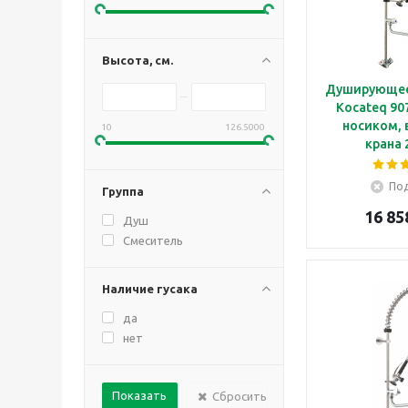
Высота, см.
Душирующее
Kocateq 90
носиком, 
10
126.5000
крана 
Под
Группа
16 85
Душ
Смеситель
Наличие гусака
да
нет
Сбросить