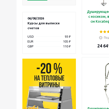
Душирующее
с носиком, 
06/08/2026
см Kocate
Курсы для выписки
счетов
USD
93 ₽
Под
EUR
105 ₽
24 64
GBP
110 ₽
Душирующее