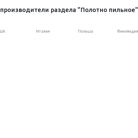
производители раздела "Полотно пильное"
ША
Италия
Польша
Финлянди