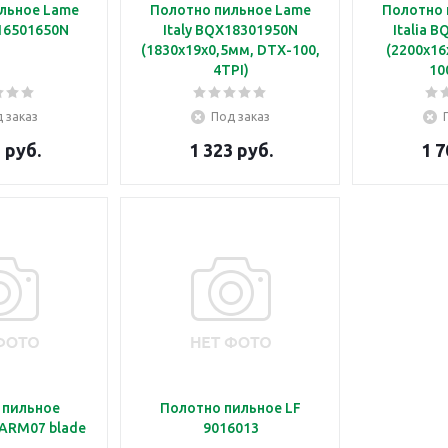
льное Lame
Полотно пильное Lame
Полотно 
X16501650N
Italy BQX18301950N
Italia 
(1830x19x0,5мм, DTX-100,
(2200x16
4TPI)
10
 заказ
Под заказ
 руб.
1 323 руб.
1 7
 пильное
Полотно пильное LF
 ARM07 blade
9016013