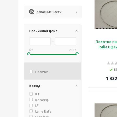
Запасные части
Розничная цена
Полотно пи
Italia BQ
661
2 497
М
Наличие
1 332
Бренд
KT
Kocateq.
LF
Lame Italia
Lozamet