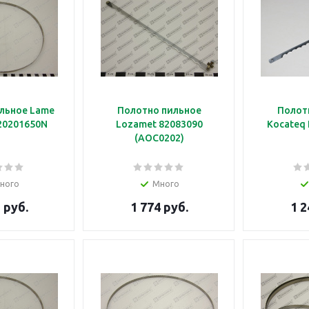
льное Lame
Полотно пильное
Полот
X20201650N
Lozamet 82083090
Kocateq 
(AOC0202)
ного
Много
 руб.
1 774 руб.
1 2