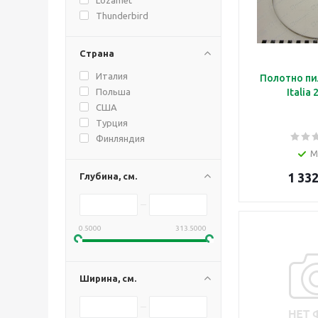
Thunderbird
Страна
Италия
Полотно пи
Польша
Italia
США
Турция
Финляндия
М
1 332
Глубина, см.
0.5000
313.5000
Ширина, см.