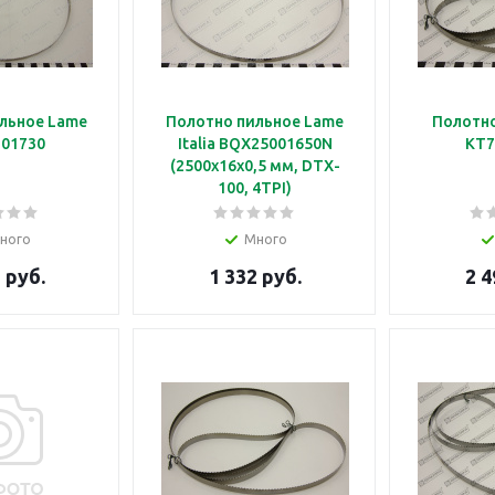
льное Lame
Полотно пильное Lame
Полотно
 201730
Italia BQX25001650N
KT7
(2500x16x0,5 мм, DTX-
100, 4TPI)
ного
Много
 руб.
1 332 руб.
2 4