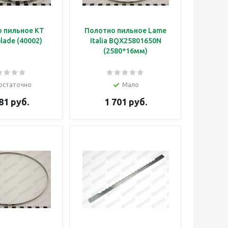
 пильное KT
Полотно пильное Lame
lade (40002)
Italia BQX25801650N
(2580*16мм)
остаточно
Мало
81 руб.
1 701 руб.