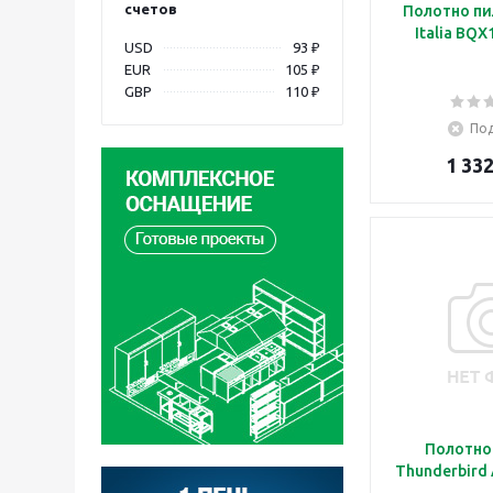
счетов
Полотно пи
Italia BQ
USD
93 ₽
EUR
105 ₽
GBP
110 ₽
Под
1 332
Полотно
Thunderbird