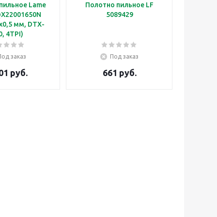
пильное Lame
Полотно пильное LF
BQX22001650N
5089429
x0,5 мм, DTX-
0, 4TPI)
Под заказ
Под заказ
01 руб.
661 руб.