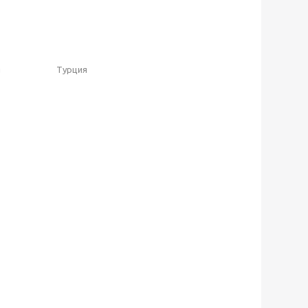
я
Турция