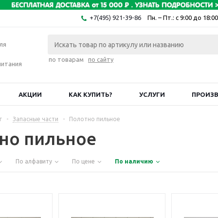
+7(495) 921-39-86
Пн. – Пт.: с 9:00 до 18:00
ля
по товарам
по сайту
питания
АКЦИИ
КАК КУПИТЬ?
УСЛУГИ
ПРОИЗ
г
-
Запасные части
-
Полотно пильное
но пильное
По алфавиту
По цене
По наличию