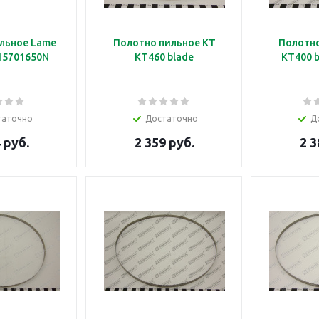
льное Lame
Полотно пильное KT
Полотно
X15701650N
KT460 blade
KT400 b
таточно
Достаточно
Д
 руб.
2 359 руб.
2 3