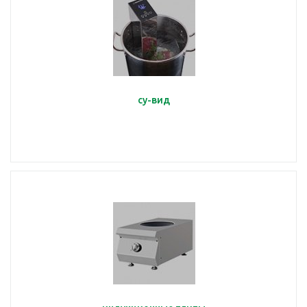
су-вид