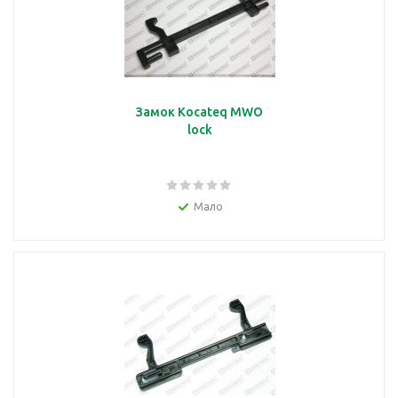
Замок Kocateq MWO
lock
Мало