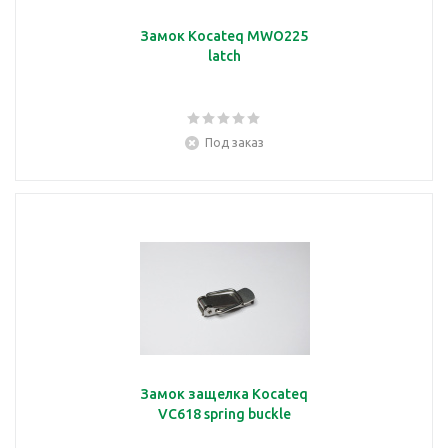
Замок Kocateq MWO225
latch
Под заказ
Замок защелка Kocateq
VC618 spring buckle