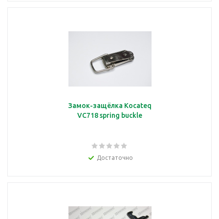
Замок-защёлка Kocateq
VC718 spring buckle
Достаточно