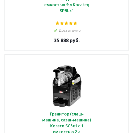
емкостью 9 л Kocateq
SP9Lx1
Достаточно
35 888 руб.
Гранитор (слаш-
машина, слэш-машина)
Koreco SC3x1 с 1
емкостью 2 л