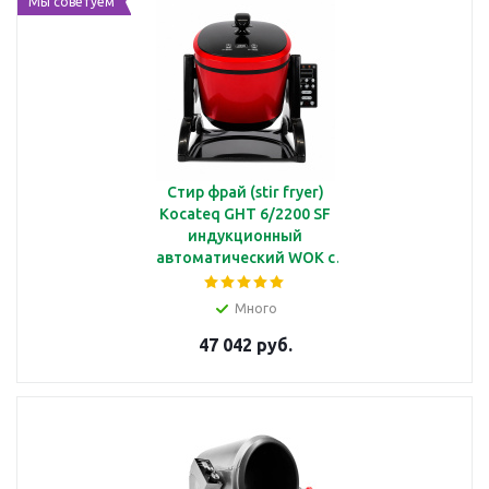
Мы советуем
Стир фрай (stir fryer)
Kocateq GHT 6/2200 SF
индукционный
автоматический WOK с
чашей диаметром Ø20
см
Много
47 042 руб.