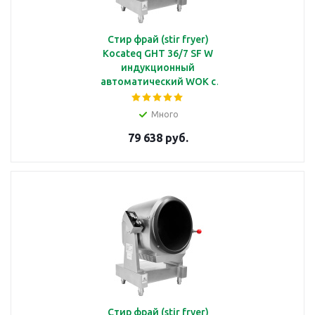
Стир фрай (stir fryer)
Kocateq GHT 36/7 SF W
индукционный
автоматический WOK с
чашей диаметром Ø36
см, с душем, 7 кВт
Много
79 638 руб.
Стир фрай (stir fryer)