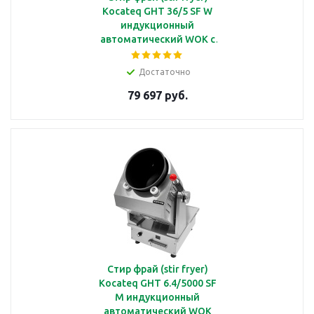
Kocateq GHT 36/5 SF W
индукционный
автоматический WOK с
чашей диаметром Ø36
см, с душем, 4.7 кВт
Достаточно
79 697 руб.
Стир фрай (stir fryer)
Kocateq GHT 6.4/5000 SF
M индукционный
автоматический WOK