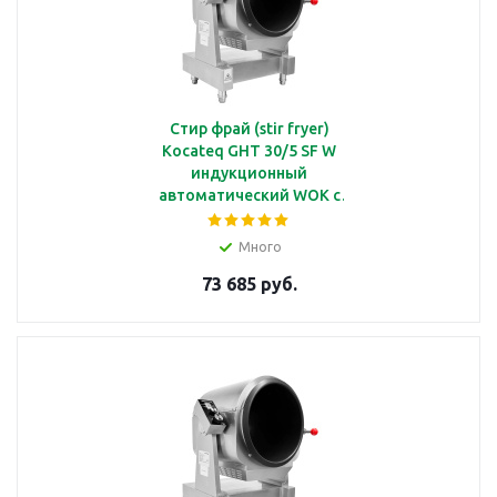
Стир фрай (stir fryer)
Kocateq GHT 30/5 SF W
индукционный
автоматический WOK с
чашей диаметром Ø30
см, с душем, 4.7 кВт
Много
73 685 руб.