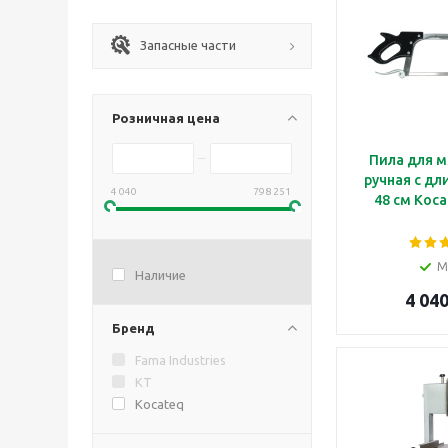
Запасные части
Розничная цена
Пила для м
ручная с дл
4 040
798 251
48 см Koca
М
Наличие
4 040
Бренд
Fama Industries
KT
Kocateq