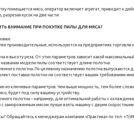
етку помещается мясо, оператор включает агрегат, приводит к де
 разрезая кусок на две части.
ИТЬ ВНИМАНИЕ ПРИ ПОКУПКЕ ПИЛЫ ДЛЯ МЯСА?
новки:
лее производительные, используются на предприятиях торговли 
тна и высоту реза. От этих параметров зависит какой максимальны
 названии модели пилы соответствует длине полотна.
вленного полотна. По целевому назначению полотна выпускаются дл
лект поставки полотно не соответствует вашим требованиям име
ин из ключевых параметров. Чем выше мощность, тем более сложны
со, будет под силу вашему устройству.
очного полотна – например, для оптимальной работы с охлажденны
ы с замороженным мясом лучше взять машину с двумя скоростным
ы? Обращайтесь к менеджерам компании «Практика» по тел. +7(49