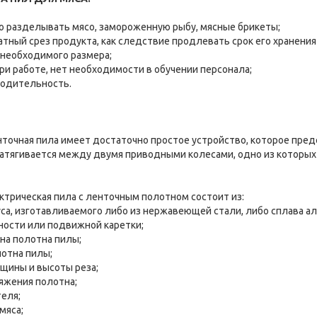
то разделывать мясо, замороженную рыбу, мясные брикеты;
ратный срез продукта, как следствие продлевать срок его хранени
и необходимого размера;
при работе, нет необходимости в обучении персонала;
водительность.
точная пила имеет достаточно простое устройство, которое пред
атягивается между двумя приводными колесами, одно из которых
ектрическая пила с ленточным полотном состоит из:
уса, изготавливаемого либо из нержавеющей стали, либо сплава а
ности или подвижной каретки;
ана полотна пилы;
лотна пилы;
лщины и высоты реза;
тяжения полотна;
теля;
мяса;