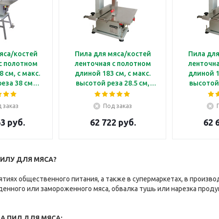
яса/костей
Пила для мяса/костей
Пила для
с полотном
ленточная с полотном
ленточна
 см, с макс.
длиной 183 см, с макс.
длиной 1
еза 38 см
высотой реза 28.5 см,
высотой 
 JG2200E
подключение 380В
подклю
Kocateq JG1830E
Kocat
 заказ
Под заказ
3 руб.
62 722 руб.
62 
ПИЛУ ДЛЯ МЯСА?
ятиях общественного питания, а также в супермаркетах, в произво
енного или замороженного мяса, обвалка тушь или нарезка проду
 ПИЛ ДЛЯ МЯСА: