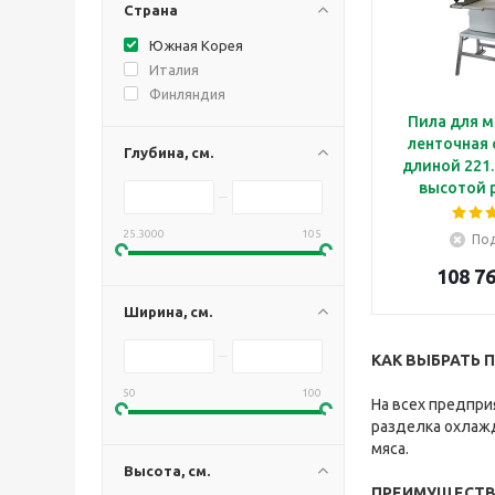
Страна
Южная Корея
Италия
Финляндия
Пила для м
ленточная 
Глубина, см.
длиной 221.8
высотой р
Kocateq
25.3000
105
Под
108 76
Ширина, см.
КАК ВЫБРАТЬ 
50
100
На всех предпри
разделка охлажд
мяса.
Высота, см.
ПРЕИМУЩЕСТВА