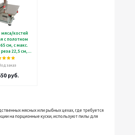
 мяса/костей
я с полотном
65 см, с макс.
реза 22,5 см,
чение 380В
eq JG1650E
Под заказ
650 руб.
дственных мясных или рыбных цехах, где требуется
кции на порционные куски, используют пилы для