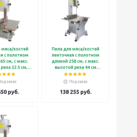
 мяса/костей
Пила для мяса/костей
я с полотном
ленточная с полотном
м, с макс.
длиной 258 см, с макс.
реза 22.5 см,
высотой реза 44 см
чение 220В
Kocateq JG2500E
eq JG1650E
Под заказ
Под заказ
650 руб.
138 255 руб.