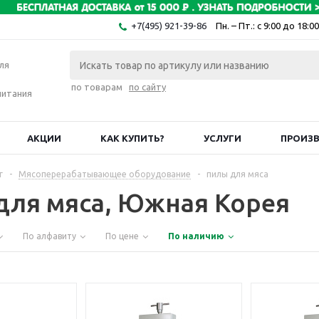
+7(495) 921-39-86
Пн. – Пт.: с 9:00 до 18:00
ля
по товарам
по сайту
питания
АКЦИИ
КАК КУПИТЬ?
УСЛУГИ
ПРОИЗ
г
-
Мясоперерабатывающее оборудование
-
пилы для мяса
для мяса, Южная Корея
По алфавиту
По цене
По наличию