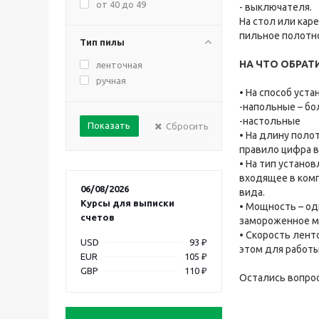
от 40 до 49
- выключателя.
На стол или кар
пильное полотно,
Тип пилы
НА ЧТО ОБРАТ
ленточная
ручная
• На способ уста
-напольные – бо
-настольные
Сбросить
• На длину поло
правило цифра в
• На тип устано
входящее в комп
06/08/2026
вида.
Курсы для выписки
• Мощность – од
счетов
замороженное мя
• Скорость лент
USD
93 ₽
этом для работ
EUR
105 ₽
GBP
110 ₽
Остались вопрос