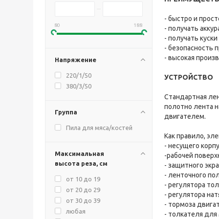
- быстро и прос
80
188
- получать акку
- получать куск
- безопасность 
- высокая произ
Напряжение
220/1/50
УСТРОЙСТВО
380/3/50
Стандартная лен
полотно лента н
Группа
двигателем.
Пила для мяса/костей
Как правило, эл
- несущего корп
Максимальная
-рабочей поверх
высота реза, см
- защитного экр
- ленточного по
от 10 до 19
- регулятора то
от 20 до 29
- регулятора на
от 30 до 39
- тормоза двига
любая
- толкателя для 