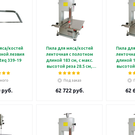
яса/костей
Пила для мяса/костей
Пила для
иной лезвия
ленточная с полотном
ленточна
teq 339-19
длиной 183 см, с макс.
длиной 165 с
высотой реза 28.5 см,
высотой 
подключение 220В
подклю
Kocateq JG1830E
Kocat
ного
Под заказ
 руб.
62 722 руб.
62 