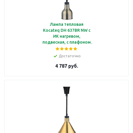
Лампа тепловая
Kocateq DH 637BR NW c
ИК нагревом,
подвесная, с плафоном
бронзового цвета
Ø185*225 мм
Достаточно
4 787 руб.