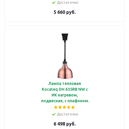
Достаточно
5 660 руб.
Лампа тепловая
Kocateq DH 635RB NW c
ИК нагревом,
подвесная, с плафоном
медного цвета
Ø250*220 мм
Достаточно
6 498 руб.