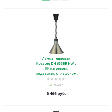
Лампа тепловая
Kocateq DH 633BR NW c
ИК нагревом,
подвесная, с плафоном
бронзового цвета
Ø270*225 мм
Много
6 466 руб.