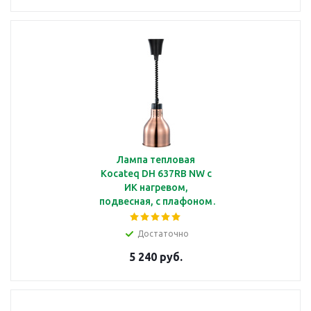
Лампа тепловая
Kocateq DH 637RB NW c
ИК нагревом,
подвесная, с плафоном
медного цвета
Ø185*225 мм
Достаточно
5 240 руб.