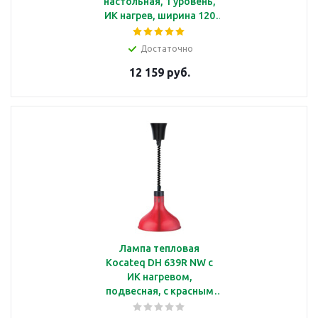
настольная, 1 уровень,
ИК нагрев, ширина 120
см
Достаточно
12 159 руб.
Лампа тепловая
Kocateq DH 639R NW c
ИК нагревом,
подвесная, с красным
плафоном Ø290*220 мм