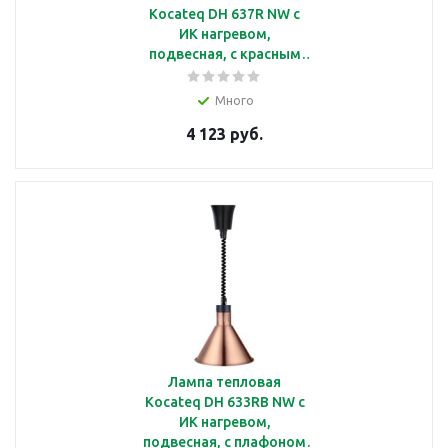
Kocateq DH 637R NW c
ИК нагревом,
подвесная, с красным
плафоном Ø185*225 мм
Много
4 123 руб.
Лампа тепловая
Kocateq DH 633RB NW c
ИК нагревом,
подвесная, с плафоном