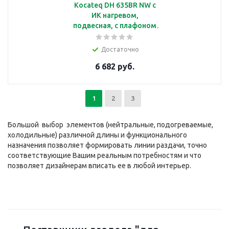
Kocateq DH 635BR NW c
ИК нагревом,
подвесная, с плафоном
бронзового цвета
Ø250*220 мм
Достаточно
6 682 руб.
1
2
3
Большой выбор элементов (нейтральные, подогреваемые,
холодильные) различной длины и функционального
назначения позволяет формировать линии раздачи, точно
соответствующие Вашим реальным потребностям и что
позволяет дизайнерам вписать ее в любой интерьер.