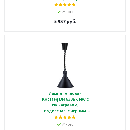
медного цвета
Ø270*225 мм
Много
5 937 руб.
Лампа тепловая
Kocateq DH 633BK NW c
ИК нагревом,
подвесная, с черным
плафоном Ø270*225 мм
Много