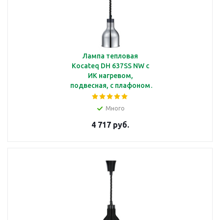
Лампа тепловая
Kocateq DH 637SS NW c
ИК нагревом,
подвесная, с плафоном
стального цвета
Ø185*225 мм
Много
4 717 руб.