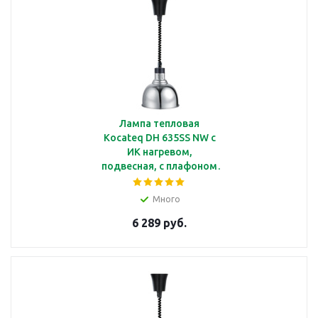
Лампа тепловая
Kocateq DH 635SS NW c
ИК нагревом,
подвесная, с плафоном
стального цвета
Ø250*220 мм
Много
6 289 руб.