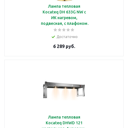
Лампа тепловая
Kocateq DH 633G NW c
ИК нагревом,
подвесная, с плафоном
золотого цвета
Ø270*225 мм
Достаточно
6 289 руб.
Лампа тепловая
Kocateq DHWD 121