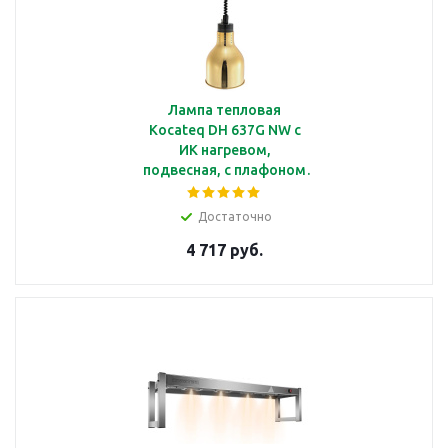
Лампа тепловая
Kocateq DH 637G NW c
ИК нагревом,
подвесная, с плафоном
золотого цвета
Ø185*225 мм
Достаточно
4 717 руб.