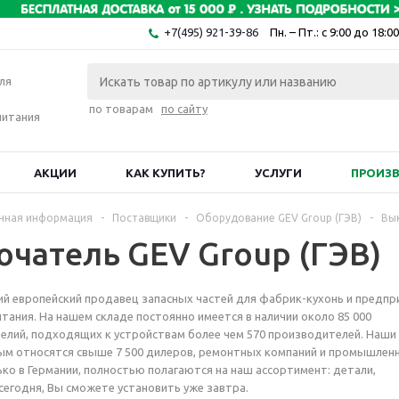
+7(495) 921-39-86
Пн. – Пт.: с 9:00 до 18:00
ля
по товарам
по сайту
питания
АКЦИИ
КАК КУПИТЬ?
УСЛУГИ
ПРОИЗ
чная информация
-
Поставщики
-
Оборудование GEV Group (ГЭВ)
-
Вы
чатель GEV Group (ГЭВ)
й европейский продавец запасных частей для фабрик-кухонь и предпр
тания. На нашем складе постоянно имеется в наличии около 85 000
елий, подходящих к устройствам более чем 570 производителей. Наши
ым относятся свыше 7 500 дилеров, ремонтных компаний и промышлен
ко в Германии, полностью полагаются на наш ассортимент: детали,
сегодня, Вы сможете установить уже завтра.