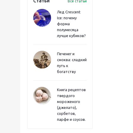
Статьи
Все статьи
Лед Crescent
Ice: почему
форма
полумесяца
лучше кубиков?
Печенег и
смоква: сладкий
путь к
богатству
Книга рецептов
твердого
мороженого
(джелато),
сорбетов,
парфе и соусов.