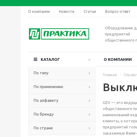
О компании
Новости
Статьи
Вопрос-ответ
Оборудование д
предприятий
общественного 
КАТАЛОГ
О КОМПАНИИ
По типу
Главная
-
Справо
Выклю
По применению
По алфавиту
GEV — это ведущи
общественного пи
По бренду
наименований изд
клиенты, к котор
предприятий толь
По стране
заказанные Вами 