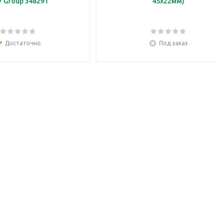
 Group 348291
45x22мм)
Достаточно
Под заказ