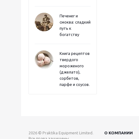
Печенег и
смоква: сладкий
путь к
богатству
Книга рецептов
твердого
мороженого
(джелато),
сорбетов,
парфе и соусов.
2026 © Praktika Equipment Limited.
О КОМПАНИИ
Все права защищены.