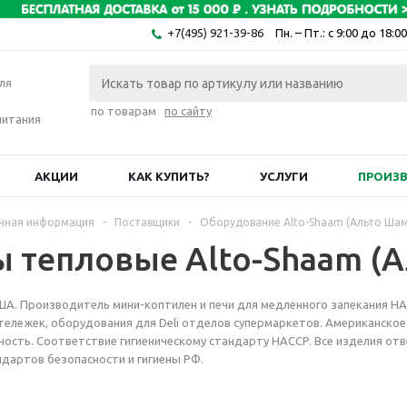
+7(495) 921-39-86
Пн. – Пт.: с 9:00 до 18:00
ля
по товарам
по сайту
питания
АКЦИИ
КАК КУПИТЬ?
УСЛУГИ
ПРОИЗ
чная информация
-
Поставщики
-
Оборудование Alto-Shaam (Альто Шам
 тепловые Alto-Shaam (А
 США. Производитель мини-коптилен и печи для медленного запекания H
тележек, оборудования для Deli отделов супермаркетов. Американское
ность. Соответствие гигиеническому стандарту HACCP. Все изделия от
дартов безопасности и гигиены РФ.