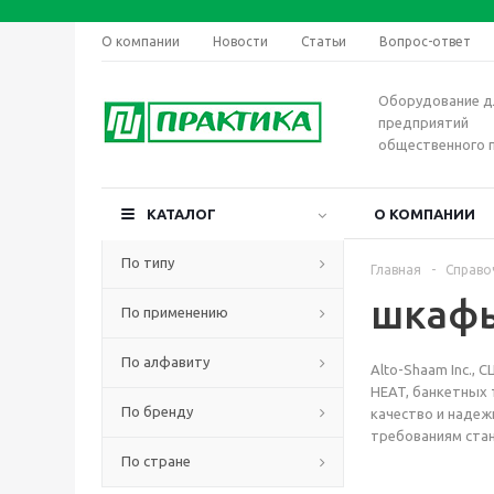
О компании
Новости
Статьи
Вопрос-ответ
Оборудование д
предприятий
общественного 
КАТАЛОГ
О КОМПАНИИ
По типу
Главная
-
Справо
шкафы
По применению
По алфавиту
Alto-Shaam Inc.,
HEAT, банкетных 
По бренду
качество и надеж
требованиям стан
По стране