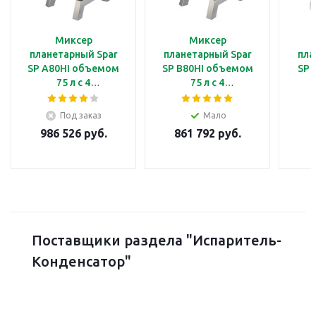
Миксер
Миксер
планетарный Spar
планетарный Spar
пла
SP A80HI объемом
SP B80HI объемом
SP 
75 л с 4
75 л с 4
скоростями, с
скоростями, с
п
механическим
механическим
р
Под заказ
Мало
таймером, с
таймером, с
с
986 526 руб.
861 792 руб.
электроприводом
ручным подъемом
тай
подъема дежи
дежи
по
Поставщики раздела "Испаритель-
Конденсатор"