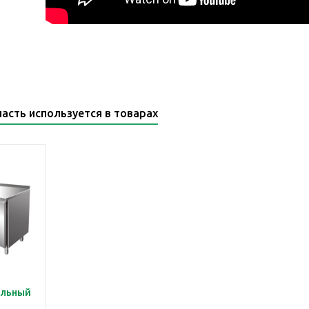
часть используется в товарах
ильный
o