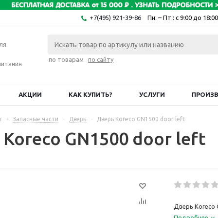
+7(495) 921-39-86
Пн. – Пт.: с 9:00 до 18:00
ля
по товарам
по сайту
питания
АКЦИИ
КАК КУПИТЬ?
УСЛУГИ
ПРОИЗ
г
-
Запасные части
-
Дверь
-
Дверь Koreco GN1500 door left
Koreco GN1500 door left
Дверь Koreco 
Подробнее