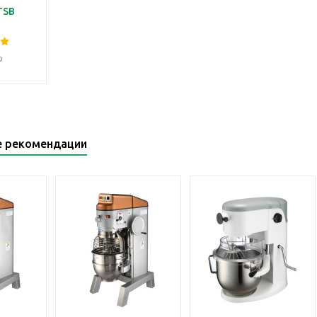
TSB
о
е рекомендации