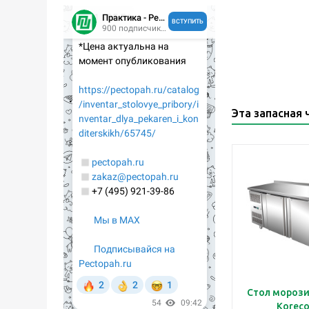
Эта запасная 
Стол мороз
Korec