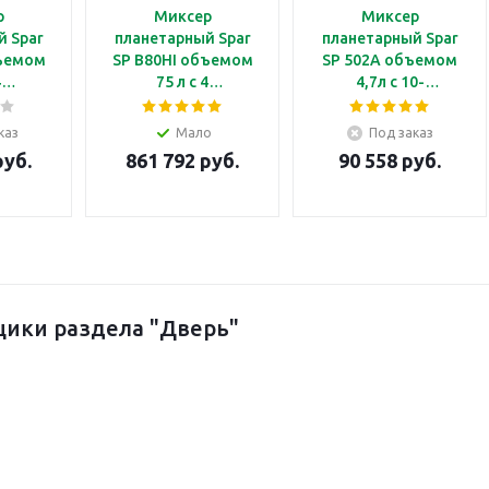
р
Миксер
Миксер
й Spar
планетарный Spar
планетарный Spar
бъемом
SP B80HI объемом
SP 502A объемом
4
75 л с 4
4,7л с 10-
и, с
скоростями, с
позиционным
ским
механическим
регулятором
каз
Мало
Под заказ
, с
таймером, с
скорости, без
руб.
861 792 руб.
90 558 руб.
водом
ручным подъемом
таймера, с ручным
дежи
дежи
подъемом дежи
ики раздела "Дверь"