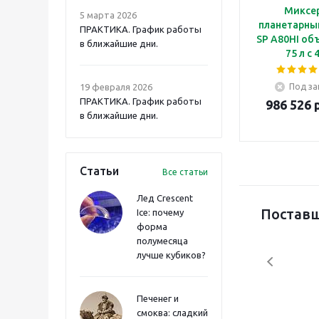
Миксе
5 марта 2026
планетарны
ПРАКТИКА. График работы
SP A80HI о
в ближайшие дни.
75 л с 
скоростям
механиче
19 февраля 2026
Под за
таймером
ПРАКТИКА. График работы
986 526 
электропри
в ближайшие дни.
подъема 
Статьи
Все статьи
Лед Crescent
Поставщ
Ice: почему
форма
полумесяца
лучше кубиков?
Печенег и
смоква: сладкий