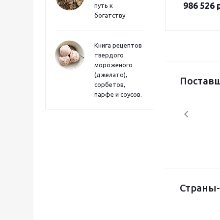
986 526 
путь к
электропри
богатству
подъема 
Книга рецептов
твердого
мороженого
(джелато),
Постав
сорбетов,
парфе и соусов.
Страны