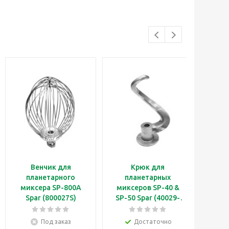
Венчик для
Крюк для
Пе
планетарного
планетарных
Val
миксера SP-800A
миксеров SP-40 &
10
Spar (800027S)
SP-50 Spar (40029-
2)
Под заказ
Достаточно