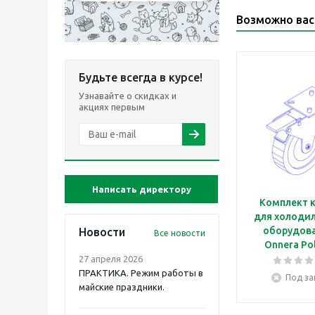
Возможно вас
Будьте всегда в курсе!
Узнавайте о скидках и
акциях первым
Написать директору
Комплект 
для холоди
оборудов
Новости
Все новости
Onnera Po
Sp.z.o.o. Cas
27 апреля 2026
set
ПРАКТИКА. Режим работы в
Под за
майские праздники.