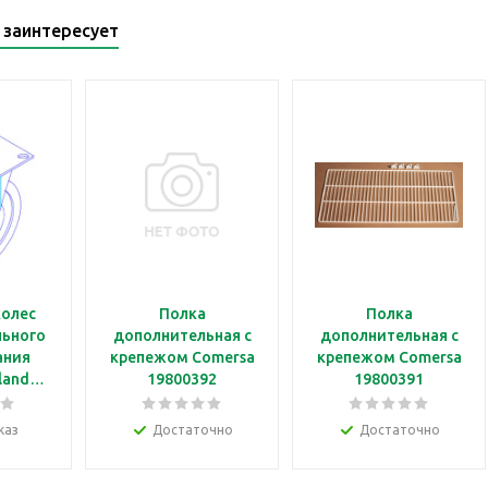
 заинтересует
колес
Полка
Полка
льного
дополнительная с
дополнительная с
ания
крепежом Comersa
крепежом Comersa
land
19800392
19800391
tors 4
каз
Достаточно
Достаточно