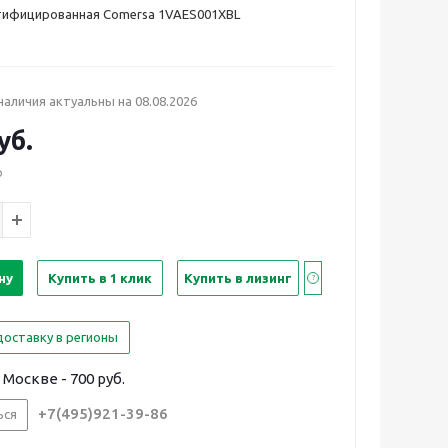
тифицированная Comersa 1VAES001XBL
 наличия актуальны на
08.08.2026
уб.
о
ну
Купить в 1 клик
Купить в лизинг
доставку в регионы
Москве - 700 руб.
+7(495)921-39-86
ься