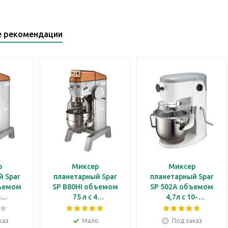
е рекомендации
р
Миксер
Миксер
й Spar
планетарный Spar
планетарный Spar
бъемом
SP B80HI объемом
SP 502A объемом
4
75 л с 4
4,7л с 10-
и, с
скоростями, с
позиционным
ским
механическим
регулятором
каз
Мало
Под заказ
, с
таймером, с
скорости, без