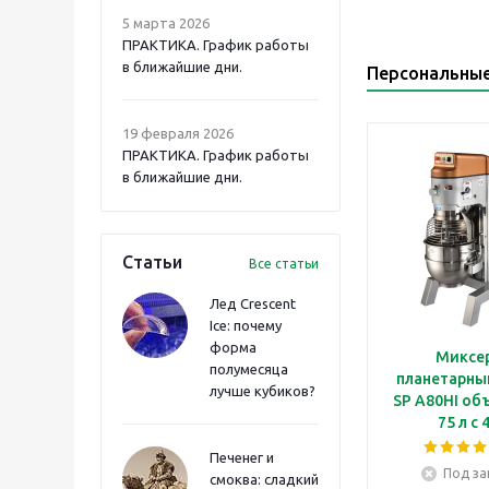
5 марта 2026
ПРАКТИКА. График работы
в ближайшие дни.
Персональны
19 февраля 2026
ПРАКТИКА. График работы
в ближайшие дни.
Статьи
Все статьи
Лед Crescent
Ice: почему
форма
Миксе
полумесяца
планетарны
лучше кубиков?
SP A80HI о
75 л с 
скоростям
Печенег и
механиче
Под за
смоква: сладкий
таймером