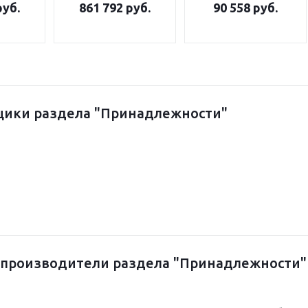
руб.
861 792 руб.
90 558 руб.
водом
ручным подъемом
таймера, с ручным
дежи
дежи
подъемом дежи
щики раздела "Принадлежности"
-производители раздела "Принадлежности"