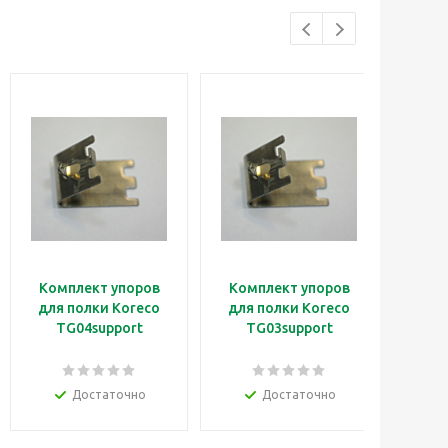
Комплект упоров
Комплект упоров
Полк
для полки Koreco
для полки Koreco
Kore
TG04support
TG03support
Достаточно
Достаточно