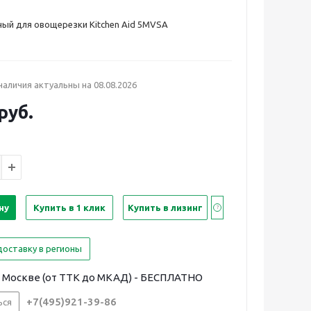
ный для овощерезки Kitchen Aid 5MVSA
 наличия актуальны на
08.08.2026
руб.
ну
Купить в 1 клик
Купить в лизинг
доставку в регионы
 Москве (от ТТК до МКАД) - БЕСПЛАТНО
+7(495)921-39-86
ься