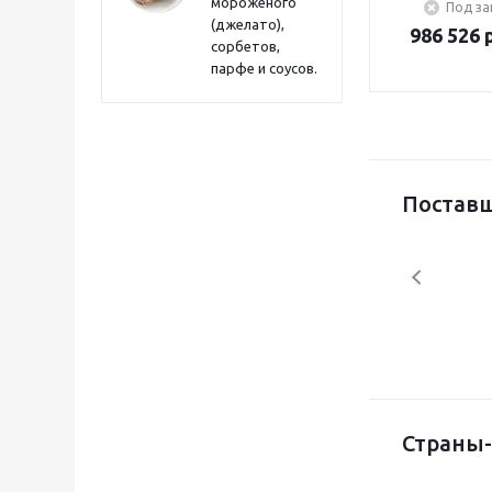
мороженого
Под за
таймером
(джелато),
986 526 
электропри
сорбетов,
подъема 
парфе и соусов.
Поставщ
Страны-