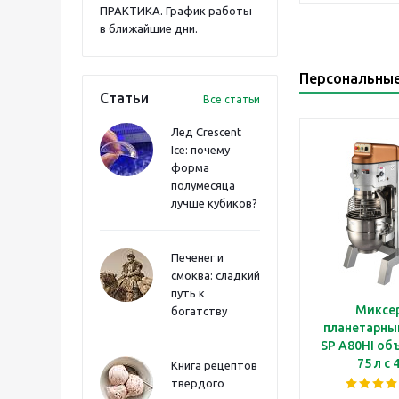
ПРАКТИКА. График работы
в ближайшие дни.
Персональны
Статьи
Все статьи
Лед Crescent
Ice: почему
форма
полумесяца
лучше кубиков?
Печенег и
смоква: сладкий
путь к
Миксе
богатству
планетарны
SP A80HI о
75 л с 
Книга рецептов
скоростям
твердого
механиче