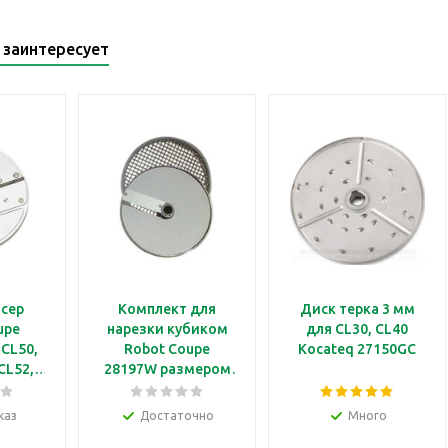
 заинтересует
йсер
Комплект для
Диск терка 3 мм
upe
нарезки кубиком
для CL30, CL40
CL50,
Robot Coupe
Kocateq 27150GC
 CL52,
28197W размером
R 502,
12*12*12 мм для
CL50
каз
Достаточно
Много