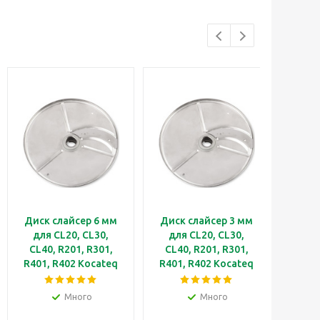
Диск слайсер 6 мм
Диск слайсер 3 мм
Диск
для CL20, CL30,
для CL20, CL30,
для
CL40, R201, R301,
CL40, R201, R301,
CL4
R401, R402 Kocateq
R401, R402 Kocateq
R401
27786SC
27086SC
Много
Много