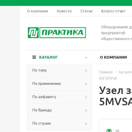
О компании
Новости
Статьи
Вопрос-ответ
Оборудование д
предприятий
общественного 
КАТАЛОГ
О КОМПАНИИ
По типу
Главная
-
Катало
Aid 5MVSA
По применению
Узел 
По алфавиту
5MVS
По бренду
По стране
16