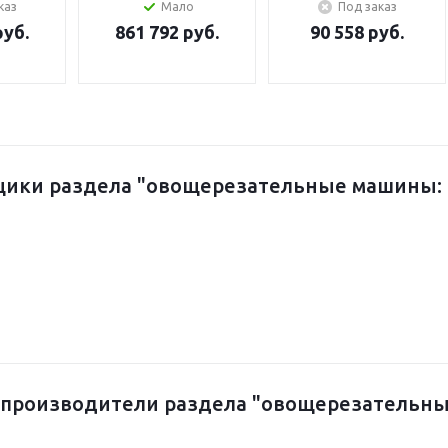
каз
Мало
Под заказ
, с
таймером, с
скорости, без
руб.
861 792 руб.
90 558 руб.
водом
ручным подъемом
таймера, с ручным
дежи
дежи
подъемом дежи
ики раздела "овощерезательные машины: д
производители раздела "овощерезательные