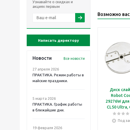
Узнавайте о скидках и
акциях первым
Возможно вас
Написать директору
Новости
Все новости
27 апреля 2026
ПРАКТИКА. Режим работы в
майские праздники.
Диск сла
Robot Co
5 марта 2026
29276W для 
ПРАКТИКА. График работы
CL50 Ultra,
в ближайшие дни.
CL55, CL60, 
R652
Под за
19 февраля 2026