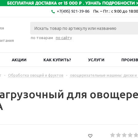
+7(495) 921-39-86
Пн. – Пт.: с 9:00 до 18:00
ля
по товарам
по сайту
питания
АКЦИИ
КАК КУПИТЬ?
УСЛУГИ
ПРОИЗ
г
-
Обработка овощей и фруктов
-
овощерезательные машины: диски и 
загрузочный для овощерез
A