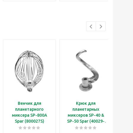
Венчик для
Крюк для
Пе
планетарного
планетарных
Val
миксера SP-800A
миксеров SP-40 &
10
Spar (800027S)
SP-50 Spar (40029-
2)