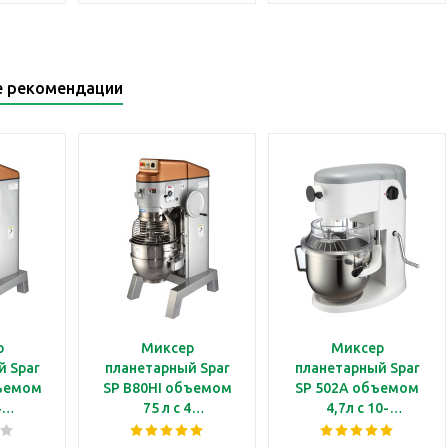
е рекомендации
р
Миксер
Миксер
й Spar
планетарный Spar
планетарный Spar
бъемом
SP B80HI объемом
SP 502A объемом
4
75 л с 4
4,7л с 10-
и, с
скоростями, с
позиционным
ским
механическим
регулятором