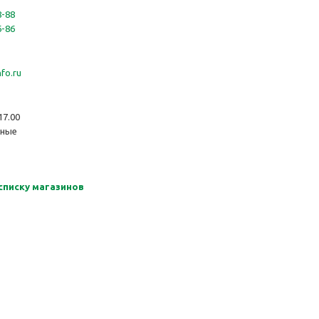
8-88
6-86
fo.ru
 17.00
дные
 списку магазинов