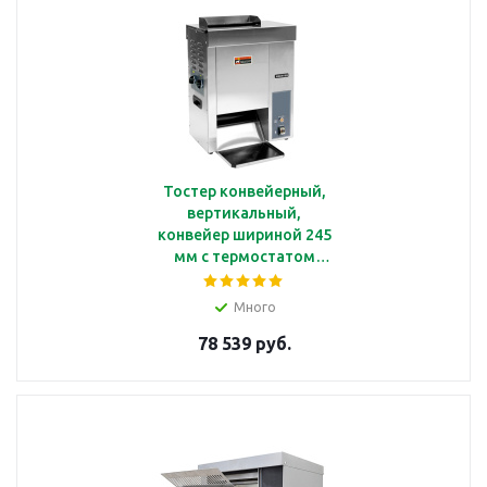
Тостер конвейерный,
вертикальный,
конвейер шириной 245
мм с термостатом
внутри корпуса Kocateq
TT Robo260 M
Много
78 539 руб.