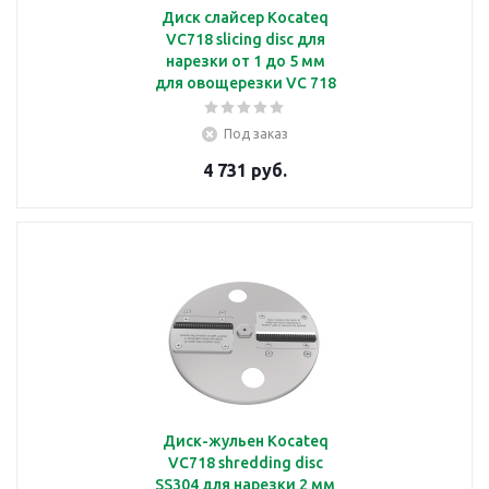
Диск слайсер Kocateq
VC718 slicing disc для
нарезки от 1 до 5 мм
для овощерезки VC 718
Под заказ
4 731 руб.
Диск-жульен Kocateq
VC718 shredding disc
SS304 для нарезки 2 мм