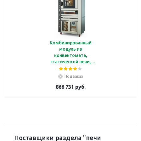
Комбинированный
модуль из
конвектомата,
статической печи,
расстоечного шкафа
Kocateq FR Combi M
Под заказ
866 731 руб.
Поставщики раздела "печи